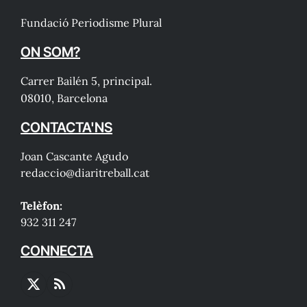
Fundació Periodisme Plural
ON SOM?
Carrer Bailén 5, principal.
08010, Barcelona
CONTACTA'NS
Joan Cascante Agudo
redaccio@diaritreball.cat
Telèfon:
932 311 247
CONNECTA
X
RSS
(Twitter)