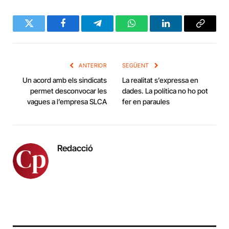
Twitter
Facebook
Telegram
WhatsApp
LinkedIn
Copy
Link
ANTERIOR
SEGÜENT
Un acord amb els sindicats
La realitat s’expressa en
permet desconvocar les
dades. La política no ho pot
vagues a l’empresa SLCA
fer en paraules
Redacció