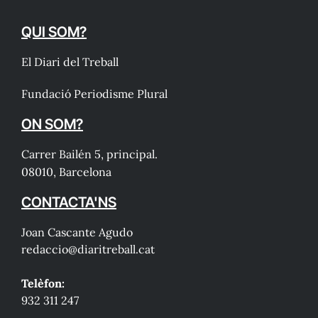
QUI SOM?
El Diari del Treball
Fundació Periodisme Plural
ON SOM?
Carrer Bailén 5, principal.
08010, Barcelona
CONTACTA'NS
Joan Cascante Agudo
redaccio@diaritreball.cat
Telèfon:
932 311 247