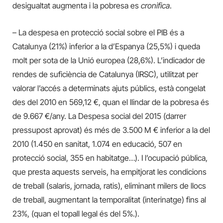
desigualtat augmenta i la pobresa es
cronifica
.
– La despesa en protecció social sobre el PIB és a
Catalunya (21%) inferior a la d’Espanya (25,5%) i queda
molt per sota de la Unió europea (28,6%). L’indicador de
rendes de suficiència de Catalunya (IRSC), utilitzat per
valorar l’accés a determinats ajuts públics, està congelat
des del 2010 en 569,12 €, quan el llindar de la pobresa és
de 9.667 €/any. La Despesa social del 2015 (darrer
pressupost aprovat) és més de 3.500 M € inferior a la del
2010 (1.450 en sanitat, 1.074 en educació, 507 en
protecció social, 355 en habitatge…). I l’ocupació pública,
que presta aquests serveis, ha empitjorat les condicions
de treball (salaris, jornada, ratis), eliminant milers de llocs
de treball, augmentant la temporalitat (interinatge) fins al
23%, (quan el topall legal és del 5%.).