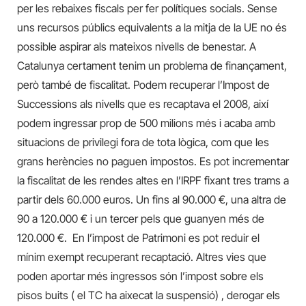
per les rebaixes fiscals per fer polítiques socials. Sense
uns recursos públics equivalents a la mitja de la UE no és
possible aspirar als mateixos nivells de benestar. A
Catalunya certament tenim un problema de finançament,
però també de fiscalitat. Podem recuperar l’Impost de
Successions als nivells que es recaptava el 2008, així
podem ingressar prop de 500 milions més i acaba amb
situacions de privilegi fora de tota lògica, com que les
grans herències no paguen impostos. Es pot incrementar
la fiscalitat de les rendes altes en l’IRPF fixant tres trams a
partir dels 60.000 euros. Un fins al 90.000 €, una altra de
90 a 120.000 € i un tercer pels que guanyen més de
120.000 €. En l’impost de Patrimoni es pot reduir el
mínim exempt recuperant recaptació. Altres vies que
poden aportar més ingressos són l’impost sobre els
pisos buits ( el TC ha aixecat la suspensió) , derogar els