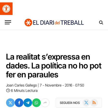
Obre la barra d'eines
La realitat s’expressa en
dades. La política no ho pot
fer en paraules
Joan Carles Gallego
7 - Novembre - 2016 · 07:50
6 Minuts Lectura
X
RSS
SEGUEIX-NOS
(Twitter)