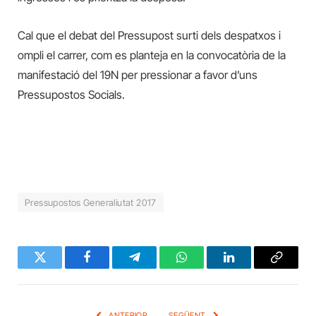
Cal que el debat del Pressupost surti dels despatxos i
ompli el carrer, com es planteja en la convocatòria de la
manifestació del 19N per pressionar a favor d’uns
Pressupostos Socials.
Pressupostos Generaliutat 2017
Twitter
Facebook
Telegram
WhatsApp
LinkedIn
Copy
Link
ANTERIOR
SEGÜENT