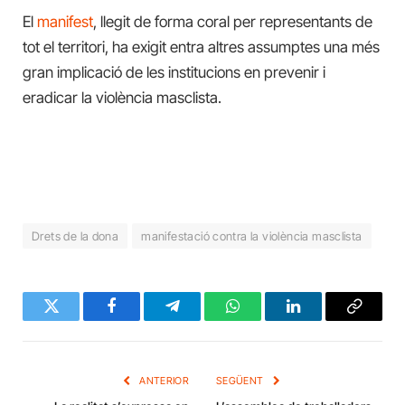
El
manifest
, llegit de forma coral per representants de
tot el territori, ha exigit entra altres assumptes una més
gran implicació de les institucions en prevenir i
eradicar la violència masclista.
Drets de la dona
manifestació contra la violència masclista
Twitter
Facebook
Telegram
WhatsApp
LinkedIn
Copy
Link
ANTERIOR
SEGÜENT