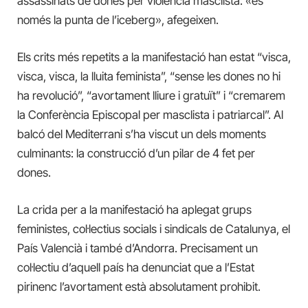
assassinats
de dones per violència masclista: «és
només la punta de l’iceberg», afegeixen.
Els crits més repetits a la manifestació han estat “visca,
visca, visca, la lluita feminista”, “sense les dones no hi
ha revolució”, “avortament lliure i gratuït” i “cremarem
la Conferència Episcopal per masclista i patriarcal”. Al
balcó del Mediterrani s’ha viscut un dels moments
culminants: la construcció d’un pilar de 4 fet per
dones.
La crida per a la manifestació ha aplegat grups
feministes, col·lectius socials i sindicals de Catalunya, el
País Valencià i també d’Andorra. Precisament un
col·lectiu d’aquell país ha denunciat que a l’Estat
pirinenc l’avortament està absolutament prohibit.