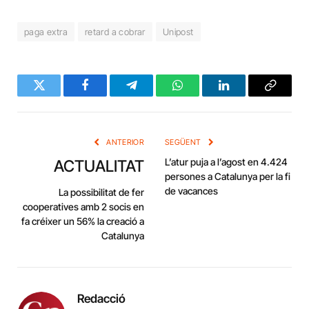
paga extra
retard a cobrar
Unipost
Twitter
Facebook
Telegram
WhatsApp
LinkedIn
Copy
Link
ANTERIOR
SEGÜENT
L’atur puja a l’agost en 4.424
ACTUALITAT
persones a Catalunya per la fi
de vacances
La possibilitat de fer
cooperatives amb 2 socis en
fa créixer un 56% la creació a
Catalunya
Redacció