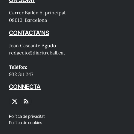
ON SOM?
Carrer Bailén 5, principal.
08010, Barcelona
CONTACTA'NS
Joan Cascante Agudo
redaccio@diaritreball.cat
Telèfon:
932 311 247
CONNECTA
X
RSS
(Twitter)
Política de privacitat
Política de cookies