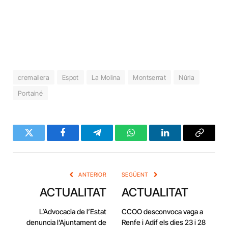
cremallera
Espot
La Molina
Montserrat
Núria
Portainé
Twitter
Facebook
Telegram
WhatsApp
LinkedIn
Copy
Link
ANTERIOR
SEGÜENT
ACTUALITAT
ACTUALITAT
L’Advocacia de l’Estat
CCOO desconvoca vaga a
denuncia l’Ajuntament de
Renfe i Adif els dies 23 i 28