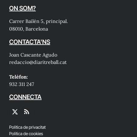
ON SOM?
Carrer Bailén 5, principal.
08010, Barcelona
CONTACTA'NS
Joan Cascante Agudo
redaccio@diaritreball.cat
Telèfon:
932 311 247
CONNECTA
X
RSS
(Twitter)
Política de privacitat
Política de cookies