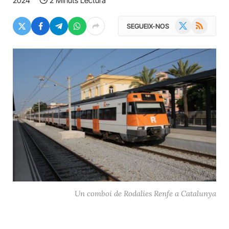
2024
2 Minuts Lectura
X
RSS
SEGUEIX-NOS
(Twitter)
Un comboi de Rodalies Renfe a Catalunya