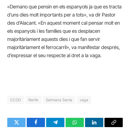
«Demano que pensin en els espanyols ja que es tracta
d’uns dies molt importants per a tots», va dir Pastor
des d’Alacant. «En aquest moment cal pensar molt en
els espanyols i les famílies que es desplacen
majoritàriament aquests dies i que fan servir
majoritàriament el ferrocarril», va manifestar després,
d’expressar el seu respecte al dret a la vaga.
CCOO
Renfe
Setmana Santa
vaga
Twitter
Facebook
Telegram
WhatsApp
LinkedIn
Copy