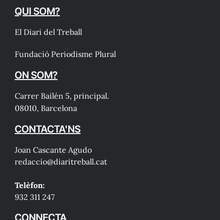
QUI SOM?
El Diari del Treball
Fundació Periodisme Plural
ON SOM?
Carrer Bailén 5, principal.
08010, Barcelona
CONTACTA'NS
Joan Cascante Agudo
redaccio@diaritreball.cat
Telèfon:
932 311 247
CONNECTA