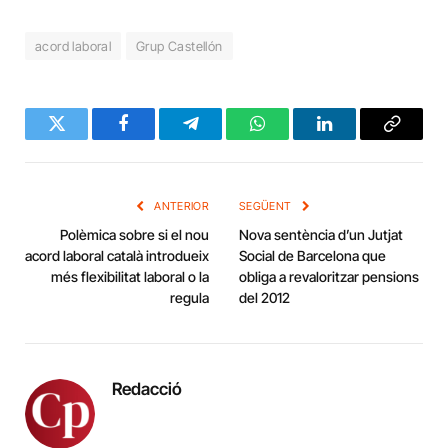
acord laboral
Grup Castellón
Twitter
Facebook
Telegram
WhatsApp
LinkedIn
Copy
Link
ANTERIOR
SEGÜENT
Polèmica sobre si el nou
Nova sentència d’un Jutjat
acord laboral català introdueix
Social de Barcelona que
més flexibilitat laboral o la
obliga a revaloritzar pensions
regula
del 2012
Redacció