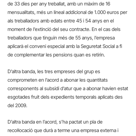
de 33 dies per any treballat, amb un màxim de 16
mensualitats, més un lineal addicional de 1.000
euros
per
als treballadors
amb edats
entre 45 i 54 anys en el
moment de l’extinció
del seu contracte
. En el cas dels
treballadors que tinguin
més
de 55 anys, l’empresa
aplicarà el conveni especial amb la Seguretat Social
a fi
de complementar
les pensions quan es retirin
.
D’altra banda, les tres empreses del grup es
comprometen en l’acord a abonar les quantitats
corresponents al subsidi d’atur que
a abonar
havien estat
esgotades
fruit d
els expedients temporals
aplicats
des
del 2009.
D’altra banda en l’acord, s’ha pactat un pla de
recol·locació que durà a terme una empresa externa i