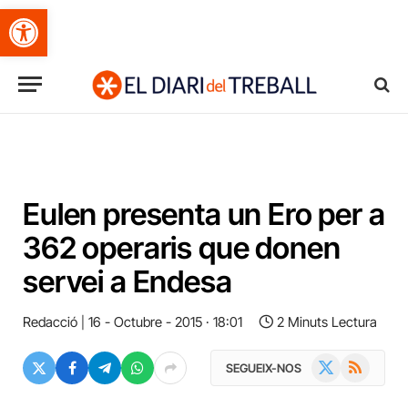
Obre la barra d'eines
Eulen presenta un Ero per a
362 operaris que donen
servei a Endesa
Redacció
16 - Octubre - 2015 · 18:01
2 Minuts Lectura
X
RSS
SEGUEIX-NOS
(Twitter)