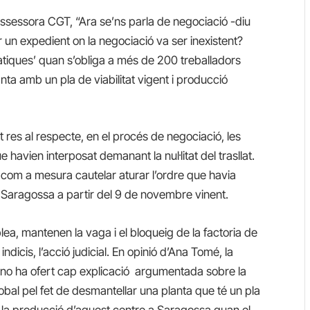
ssessora CGT, “Ara se’ns parla de negociació -diu
un expedient on la negociació va ser inexistent?
iques’ quan s’obliga a més de 200 treballadors
nta amb un pla de viabilitat vigent i producció
 res al respecte, en el procés de negociació, les
avien interposat demanant la nul·litat del trasllat.
 com a mesura cautelar aturar l’ordre que havia
a Saragossa a partir del 9 de novembre vinent.
lea, mantenen la vaga i el bloqueig de la factoria de
dicis, l’acció judicial. En opinió d’Ana Tomé, la
 no ha ofert cap explicació argumentada sobre la
global pel fet de desmantellar una planta que té un pla
adar la producció d’aquest centre a Saragossa quan el