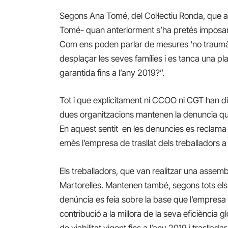
Segons Ana Tomé, del Col·lectiu Ronda, que a
Tomé- quan anteriorment s’ha pretés imposar 
Com ens poden parlar de mesures ‘no traumàt
desplaçar les seves famílies i es tanca una pla
garantida fins a l’any 2019?”.
Tot i que explícitament ni CCOO ni CGT han dit
dues organitzacions mantenen la denuncia que h
En aquest sentit en les denuncies es reclama
emès l’empresa de trasllat dels treballadors 
Els treballadors, que van realitzar una assemb
Martorelles. Mantenen també, segons tots els in
denúncia es feia sobre la base que l’empresa
contribució a la millora de la seva eficiència 
de viabilitat vigent fins a l’any 2019 i trasll