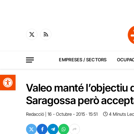
X
RSS
(Twitter)
EMPRESES / SECTORS
OCUPA
Obre la barra d'eines
Valeo manté l’objectiu 
Saragossa però accept
Redacció
16 - Octubre - 2015 · 15:51
4 Minuts Lec