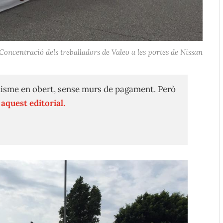
Concentració dels treballadors de Valeo a les portes de Nissan
isme en obert, sense murs de pagament. Però
n
aquest editorial.