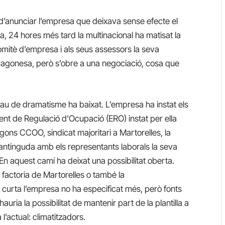
 d’anunciar l’empresa que deixava sense efecte el
sa, 24 hores més tard la multinacional ha matisat la
comitè d’empresa i als seus assessors la seva
aragonesa, però s’obre a una negociació, cosa que
rau de dramatisme ha baixat. L’empresa ha instat els
ent de Regulació d’Ocupació (ERO) instat per ella
egons CCOO, sindicat majoritari a Martorelles, la
mantinguda amb els representants laborals la seva
En aquest camí ha deixat una possibilitat oberta.
a factoria de Martorelles o també la
lt curta l’empresa no ha especificat més, però fonts
auria la possibilitat de mantenir part de la plantilla a
l’actual: climatitzadors.