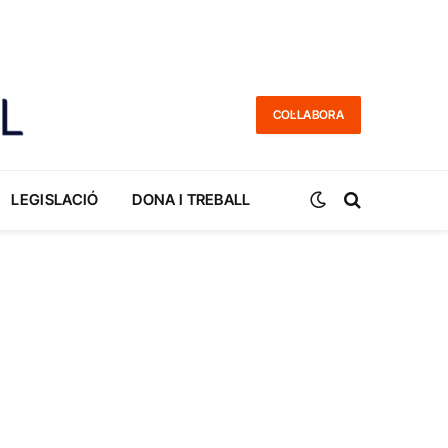
COL·LABORA
LEGISLACIÓ
DONA I TREBALL