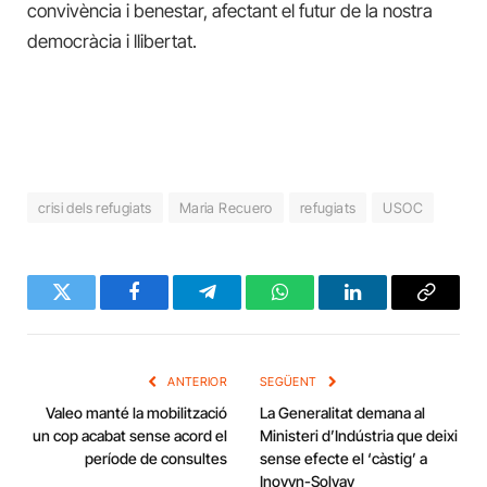
convivència i benestar, afectant el futur de la nostra
democràcia i llibertat.
crisi dels refugiats
Maria Recuero
refugiats
USOC
Twitter
Facebook
Telegram
WhatsApp
LinkedIn
Copy
Link
ANTERIOR
SEGÜENT
Valeo manté la mobilització
La Generalitat demana al
un cop acabat sense acord el
Ministeri d’Indústria que deixi
període de consultes
sense efecte el ‘càstig’ a
Inovyn-Solvay