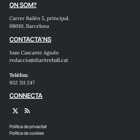
ON SOM?
Carrer Bailén 5, principal.
08010, Barcelona
CONTACTA'NS
Joan Cascante Agudo
redaccio@diaritreball.cat
Telèfon:
932 311 247
CONNECTA
X
RSS
(Twitter)
Política de privacitat
Política de cookies