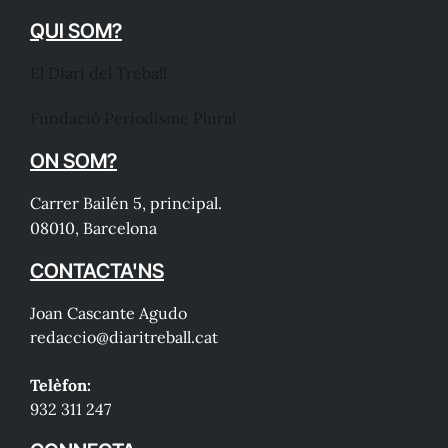
QUI SOM?
El Diari del Treball
Fundació Periodisme Plural
ON SOM?
Carrer Bailén 5, principal.
08010, Barcelona
CONTACTA'NS
Joan Cascante Agudo
redaccio@diaritreball.cat
Telèfon:
932 311 247