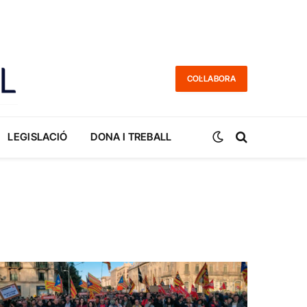
COL·LABORA
LEGISLACIÓ
DONA I TREBALL