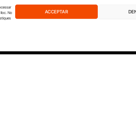
932 311 247
rocessar
ACCEPTAR
DE
lloc. No
ístiques