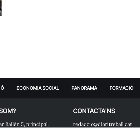
IÓ
ECONOMIA SOCIAL
PANORAMA
FORMACIÓ
 SOM?
CONTACTA'NS
r Bailén 5, principal.
redaccio@diaritreball.cat
0, Barcelona
Telèfon: