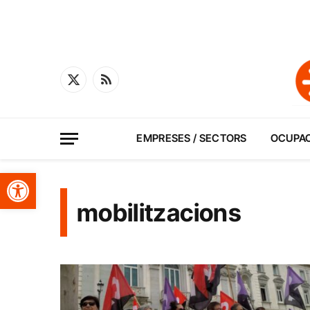
X
RSS
(Twitter)
EMPRESES / SECTORS
OCUPA
Obre la barra d'eines
mobilitzacions