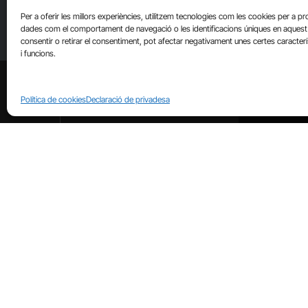
Per a oferir les millors experiències, utilitzem tecnologies com les cookies per a p
dades com el comportament de navegació o les identificacions úniques en aquest 
consentir o retirar el consentiment, pot afectar negativament unes certes caracter
i funcions.
Política de cookies
Declaració de privadesa