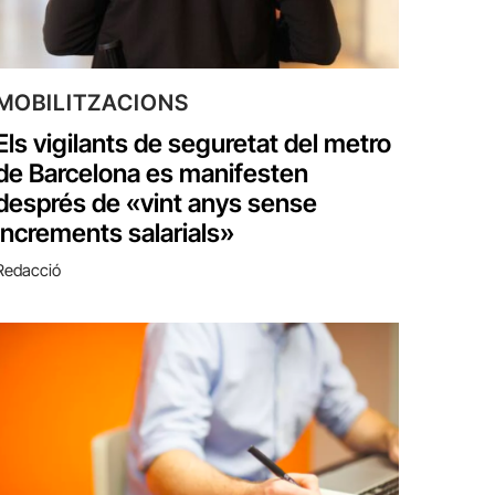
MOBILITZACIONS
Els vigilants de seguretat del metro
de Barcelona es manifesten
després de «vint anys sense
increments salarials»
Redacció