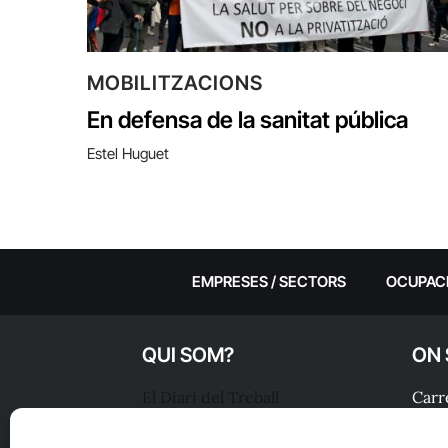
MOBILITZACIONS
En defensa de la sanitat pública
Estel Huguet
EMPRESES / SECTORS
OCUPAC
QUI SOM?
ON
El Diari del Treball
Carre
0801
Fundació Periodisme Plural