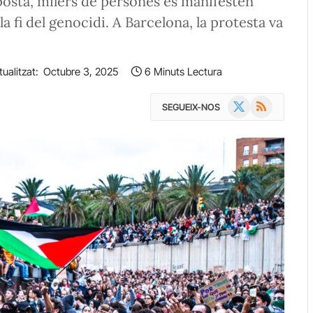
sposta, milers de persones es manifesten
 la fi del genocidi. A Barcelona, la protesta va
tualitzat:
Octubre 3, 2025
6 Minuts Lectura
X
RSS
SEGUEIX-NOS
(Twitter)