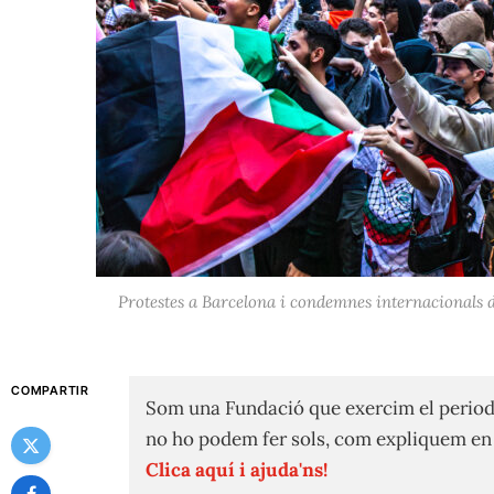
Protestes a Barcelona i condemnes internacionals de
COMPARTIR
Som una Fundació que exercim el period
no ho podem fer sols, com expliquem e
Clica aquí i ajuda'ns!