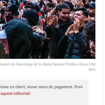
sprés de l’abordatge de la Global Sumud Flotilla a Gaza | Pol
Rius
isme en obert, sense murs de pagament. Però
n
aquest editorial.