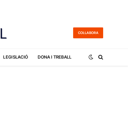
COL·LABORA
LEGISLACIÓ
DONA I TREBALL