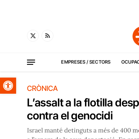
X
RSS
(Twitter)
EMPRESES / SECTORS
OCUPA
Obre la barra d'eines
CRÒNICA
L’assalt a la flotilla d
contra el genocidi
Israel manté detinguts a més de 400 mem