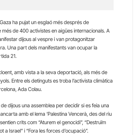
a Gaza ha pujat un esglaó més després de
ó de més de 400 activistes en aigües internacionals. A
festar dijous al vespre i van protagonitzar
a. Una part dels manifestants van ocupar la
rtida 21.
ecloent, amb vista a la seva deportació, als més de
ols. Entre els detinguts es troba l’activista climàtica
rcelona, Ada Colau.
t de dijous una assemblea per decidir si es feia una
ncarta amb el lema ‘Palestina Vencerà, des del riu
 sentien crits com “Aturem el genocidi”, “Destruïm
cot a Israel” i “Fora les forces d’ocupació”.