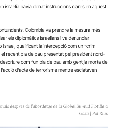
n israelià havia donat instruccions clares en aquest
 contundents. Colòmbia va prendre la mesura més
sar els diplomàtics israelians i va denunciar
Israel, qualificant la intercepció com un “crim
 el recent pla de pau presentat pel president nord-
 descriure com “un pla de pau amb gent ja morta de
r l’acció d’acte de terrorisme mentre esclataven
nals després de l’abordatge de la Global Sumud Flotilla a
Gaza | Pol Rius