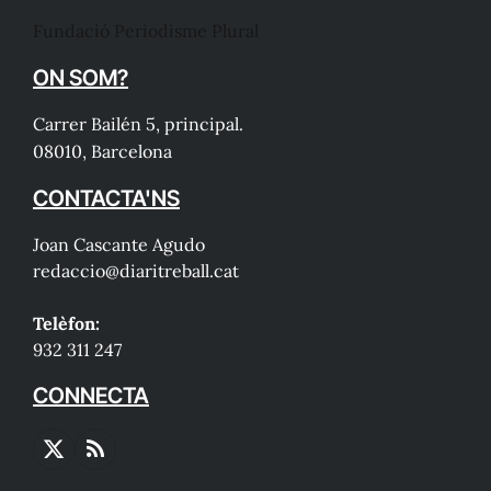
Fundació Periodisme Plural
ON SOM?
Carrer Bailén 5, principal.
08010, Barcelona
CONTACTA'NS
Joan Cascante Agudo
redaccio@diaritreball.cat
Telèfon:
932 311 247
CONNECTA
X
RSS
(Twitter)