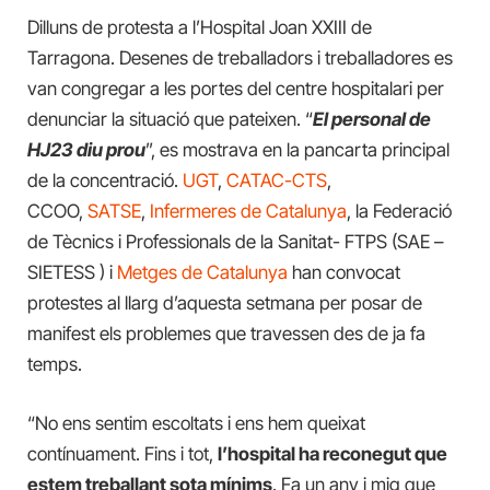
Dilluns de protesta a l’Hospital Joan XXIII de
Tarragona. Desenes de treballadors i treballadores es
van congregar a les portes del centre hospitalari per
denunciar la situació que pateixen. “
El personal de
HJ23 diu prou
”, es mostrava en la pancarta principal
de la concentració.
UGT
,
CATAC-CTS
,
CCOO,
SATSE
,
Infermeres de Catalunya
, la Federació
de Tècnics i Professionals de la Sanitat- FTPS (SAE –
SIETESS ) i
Metges de Catalunya
han convocat
protestes al llarg d’aquesta setmana per posar de
manifest els problemes que travessen des de ja fa
temps.
“No ens sentim escoltats i ens hem queixat
contínuament. Fins i tot,
l’hospital ha reconegut que
estem treballant sota mínims
. Fa un any i mig que