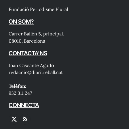
Fundació Periodisme Plural
ON SOM?
Carrer Bailén 5, principal.
08010, Barcelona
CONTACTA'NS
Joan Cascante Agudo
redaccio@diaritreball.cat
Telèfon:
932 311 247
CONNECTA
X
RSS
(Twitter)