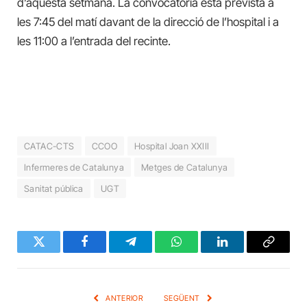
d’aquesta setmana. La convocatòria està prevista a
les 7:45 del matí davant de la direcció de l’hospital i a
les 11:00 a l’entrada del recinte.
CATAC-CTS
CCOO
Hospital Joan XXIII
Infermeres de Catalunya
Metges de Catalunya
Sanitat pública
UGT
Twitter
Facebook
Telegram
WhatsApp
LinkedIn
Copy
Link
ANTERIOR
SEGÜENT