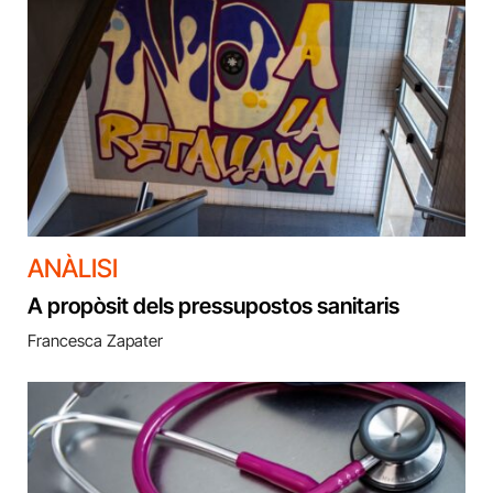
ANÀLISI
A propòsit dels pressupostos sanitaris
Francesca Zapater