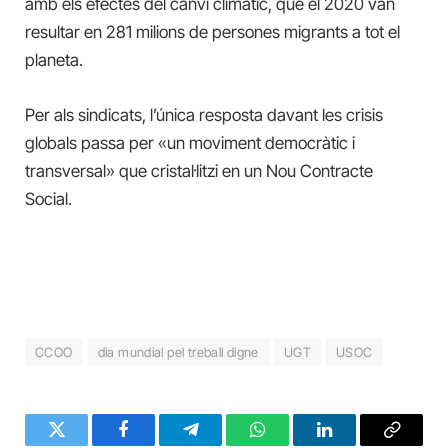
amb els efectes del canvi climàtic, que el 2020 van
resultar en 281 milions de persones migrants a tot el
planeta.
Per als sindicats, l’única resposta davant les crisis
globals passa per «un moviment democràtic i
transversal» que cristal·litzi en un Nou Contracte
Social.
CCOO
dia mundial pel treball digne
UGT
USOC
Twitter
Facebook
Telegram
WhatsApp
LinkedIn
Copy