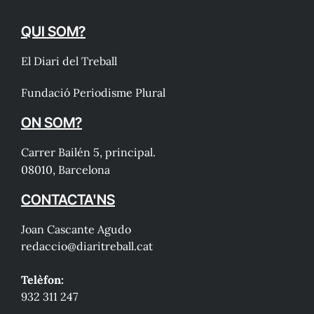
QUI SOM?
El Diari del Treball
Fundació Periodisme Plural
ON SOM?
Carrer Bailén 5, principal.
08010, Barcelona
CONTACTA'NS
Joan Cascante Agudo
redaccio@diaritreball.cat
Telèfon:
932 311 247