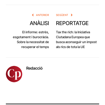
Link
ANTERIOR
SEGÜENT
ANÀLISI
REPORTATGE
El informe: estrès,
Tax the rich: la Iniciativa
esgotament i burocràcia.
Ciutadana Europea que
Sobre la necessitat de
busca aconseguir un impost
recuperar el temps
als rics de tota la UE
Redacció