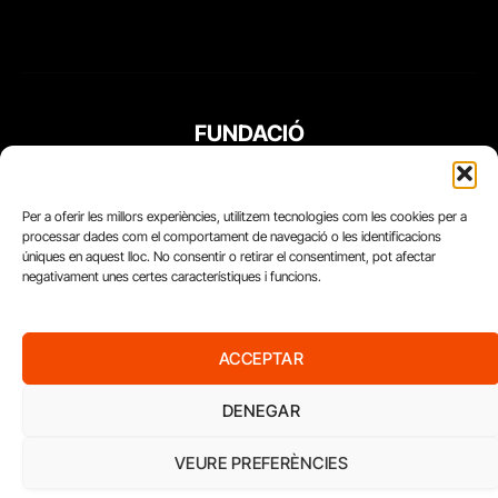
FUNDACIÓ
PERIODISME
PLURAL
Per a oferir les millors experiències, utilitzem tecnologies com les cookies per a
processar dades com el comportament de navegació o les identificacions
úniques en aquest lloc. No consentir o retirar el consentiment, pot afectar
negativament unes certes característiques i funcions.
ACCEPTAR
DENEGAR
VEURE PREFERÈNCIES
Diari del Treball, 2026