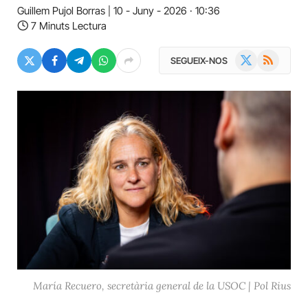
Guillem Pujol Borras
10 - Juny - 2026 · 10:36
7 Minuts Lectura
X
RSS
SEGUEIX-NOS
(Twitter)
María Recuero, secretària general de la USOC | Pol Rius