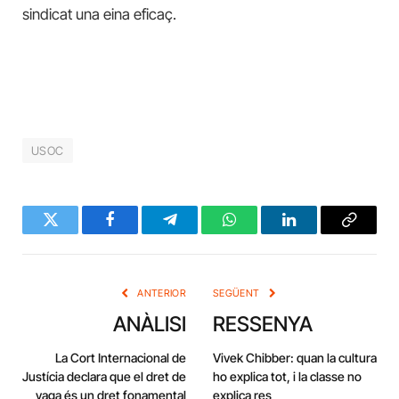
sindicat una eina eficaç.
USOC
Twitter
Facebook
Telegram
WhatsApp
LinkedIn
Copy
Link
ANTERIOR
SEGÜENT
ANÀLISI
RESSENYA
La Cort Internacional de
Vivek Chibber: quan la cultura
Justícia declara que el dret de
ho explica tot, i la classe no
vaga és un dret fonamental
explica res