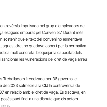
 controvèrsia impulsada pel grup d’empleadors de
vaga estigués emparat pel Conveni 87. Durant més
n sostenir que el text del conveni no esmentava
nt, aquest dret no quedava cobert per la normativa
ràctica molt concreta: bloquejar la capacitat dels
i sancionar les vulneracions del dret de vaga arreu
ls Treballadors i recolzada per 36 governs, el
e de 2023 sotmetre a la CIJ la controvèrsia de
 87 en relació amb el dret de vaga. Es tractava, en
l posés punt final a una disputa que els actors
nsens.