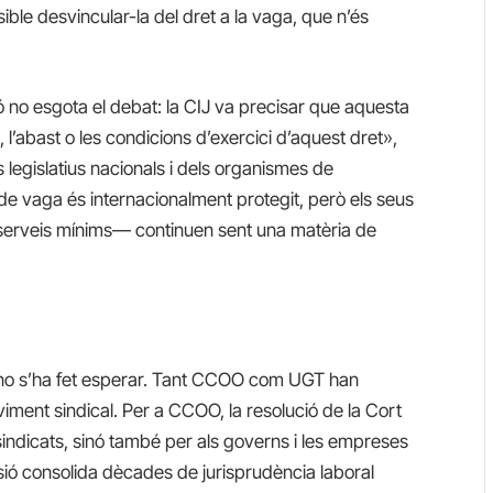
sible desvincular-la del dret a la vaga, que n’és
ió no esgota el debat: la CIJ va precisar que aquesta
, l’abast o les condicions d’exercici d’aquest dret»,
legislatius nacionals i dels organismes de
t de vaga és internacionalment protegit, però els seus
, serveis mínims— continuen sent una matèria de
at no s’ha fet esperar. Tant CCOO com UGT han
viment sindical. Per a CCOO, la resolució de la Cort
 sindicats, sinó també per als governs i les empreses
isió consolida dècades de jurisprudència laboral