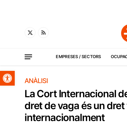
X
RSS
(Twitter)
EMPRESES / SECTORS
OCUPA
Obre la barra d'eines
ANÀLISI
La Cort Internacional de
dret de vaga és un dret
internacionalment