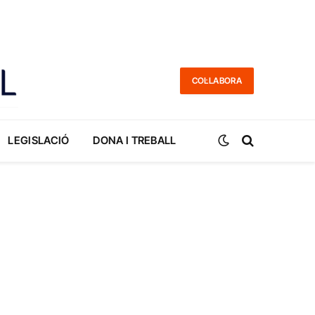
COL·LABORA
LEGISLACIÓ
DONA I TREBALL