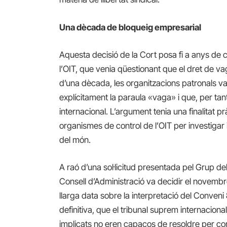
Una dècada de bloqueig empresarial
Aquesta decisió de la Cort posa fi a anys de
l’OIT, que venia qüestionant que el dret de 
d’una dècada, les organitzacions patronals va
explícitament la paraula «vaga» i que, per ta
internacional. L’argument tenia una finalitat p
organismes de control de l’OIT per investigar 
del món.
A raó d’una sol·licitud presentada pel Grup de
Consell d’Administració va decidir el novembr
llarga data sobre la interpretació del Conveni
definitiva, que el tribunal suprem internaciona
implicats no eren capaços de resoldre per co