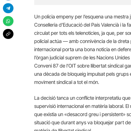
Un policia empeny per l’esquena una mestra j
Conselleria d’Educació del País Valencià i la fa
circulat per tots els telenoticies, ja que, per so
policial actúa — amb connivència de la dreta po
internacional porta una bona noticia en defensa 
l’òrgan judicial suprem de les Nacions Unides 
Conveni 87 de l’OIT sobre llibertat sindical ga
una dècada de bloqueig impulsat pels grups em
moviment sindical a tot el món.
La decisió tanca un conflicte interpretatiu q
supervisió internacional en matèria laboral. E
que existia un «desacord greu i persistent» so
situació que durant anys va bloquejar part d
matèria de llibertat sindical.