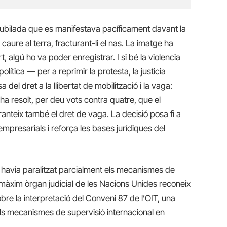
ubilada que es manifestava pacíficament davant la
 caure al terra, fracturant-li el nas. La imatge ha
rt, algú ho va poder enregistrar. I si bé la violencia
lítica — per a reprimir la protesta, la justicia
del dret a la llibertat de mobilització i la vaga:
ha resolt, per deu vots contra quatre, que el
ranteix també el dret de vaga. La decisió posa fi a
presarials i reforça les bases jurídiques del
ue havia paralitzat parcialment els mecanismes de
l màxim òrgan judicial de les Nacions Unides reconeix
bre la interpretació del Conveni 87 de l’OIT, una
els mecanismes de supervisió internacional en