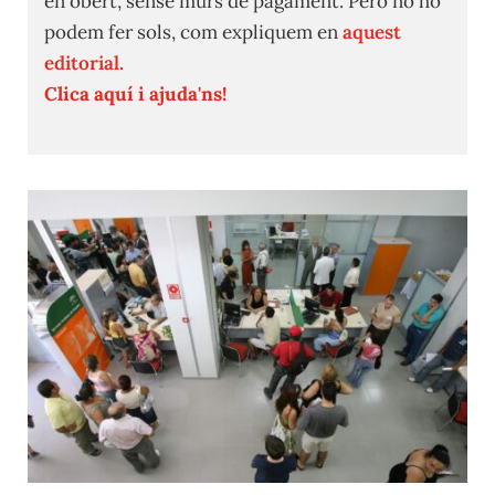
en obert, sense murs de pagament. Però no ho
podem fer sols, com expliquem en
aquest
editorial.
Clica aquí i ajuda'ns!