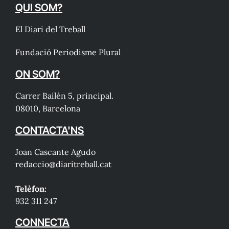
QUI SOM?
El Diari del Treball
Fundació Periodisme Plural
ON SOM?
Carrer Bailén 5, principal.
08010, Barcelona
CONTACTA'NS
Joan Cascante Agudo
redaccio@diaritreball.cat
Telèfon:
932 311 247
CONNECTA