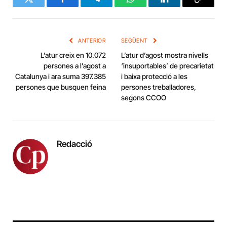
Twitter
Facebook
Telegram
WhatsApp
LinkedIn
Copy
Link
ANTERIOR
SEGÜENT
L’atur creix en 10.072
L’atur d’agost mostra nivells
persones a l’agost a
‘insuportables’ de precarietat
Catalunya i ara suma 397.385
i baixa protecció a les
persones que busquen feina
persones treballadores,
segons CCOO
Redacció