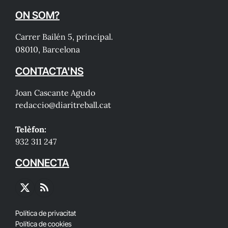
ON SOM?
Carrer Bailén 5, principal.
08010, Barcelona
CONTACTA'NS
Joan Cascante Agudo
redaccio@diaritreball.cat
Telèfon:
932 311 247
CONNECTA
X
RSS
(Twitter)
Política de privacitat
Política de cookies