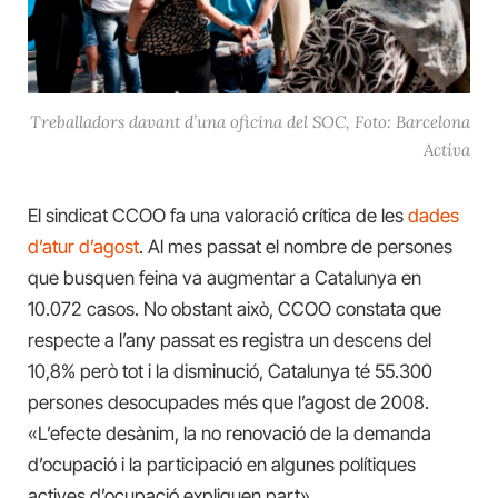
Treballadors davant d’una oficina del SOC, Foto: Barcelona
Activa
El sindicat CCOO fa una valoració crítica de les
dades
d’atur d’agost
. Al mes passat el nombre de persones
que busquen feina va augmentar a Catalunya en
10.072 casos. No obstant això, CCOO constata que
respecte a l’any passat es registra un descens del
10,8% però tot i la disminució, Catalunya té 55.300
persones desocupades més que l’agost de 2008.
«L’efecte desànim, la no renovació de la demanda
d’ocupació i la participació en algunes polítiques
actives d’ocupació expliquen part».