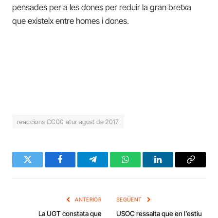
pensades per a les dones per reduir la gran bretxa
que existeix entre homes i dones.
reaccions CC00 atur agost de 2017
Twitter
Facebook
Telegram
WhatsApp
LinkedIn
Copy
Link
ANTERIOR
SEGÜENT
La UGT constata que
USOC ressalta que en l’estiu