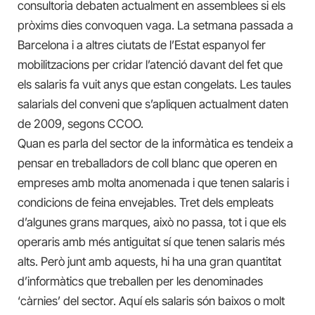
consultoria debaten actualment en assemblees si els
pròxims dies convoquen vaga. La setmana passada a
Barcelona i a altres ciutats de l’Estat espanyol fer
mobilitzacions per cridar l’atenció davant del fet que
els salaris fa vuit anys que estan congelats. Les taules
salarials del conveni que s’apliquen actualment daten
de 2009, segons CCOO.
Quan es parla del sector de la informàtica es tendeix a
pensar en treballadors de coll blanc que operen en
empreses amb molta anomenada i que tenen salaris i
condicions de feina envejables. Tret dels empleats
d’algunes grans marques, això no passa, tot i que els
operaris amb més antiguitat sí que tenen salaris més
alts. Però junt amb aquests, hi ha una gran quantitat
d’informàtics que treballen per les denominades
‘càrnies’ del sector. Aquí els salaris són baixos o molt