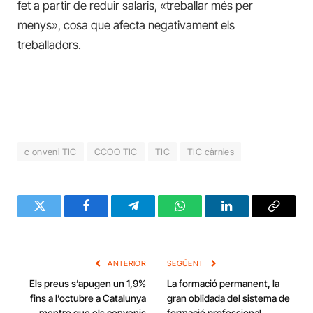
fet a partir de reduir salaris, «treballar més per
menys», cosa que afecta negativament els
treballadors.
c onveni TIC
CCOO TIC
TIC
TIC càrnies
Twitter
Facebook
Telegram
WhatsApp
LinkedIn
Copy
Link
ANTERIOR
SEGÜENT
Els preus s’apugen un 1,9%
La formació permanent, la
fins a l’octubre a Catalunya
gran oblidada del sistema de
mentre que els convenis
formació professional