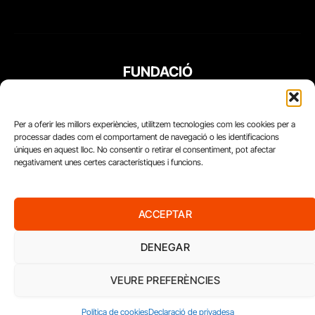
FUNDACIÓ
PERIODISME
PLURAL
Per a oferir les millors experiències, utilitzem tecnologies com les cookies per a
processar dades com el comportament de navegació o les identificacions
úniques en aquest lloc. No consentir o retirar el consentiment, pot afectar
negativament unes certes característiques i funcions.
ACCEPTAR
DENEGAR
VEURE PREFERÈNCIES
Diari del Treball, 2026
Política de cookies
Declaració de privadesa