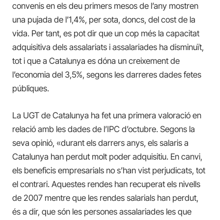
convenis en els deu primers mesos de l’any mostren
una pujada de l’1,4%, per sota, doncs, del cost de la
vida. Per tant, es pot dir que un cop més la capacitat
adquisitiva dels assalariats i assalariades ha disminuït,
tot i que a Catalunya es dóna un creixement de
l’economia del 3,5%, segons les darreres dades fetes
públiques.
La UGT de Catalunya ha fet una primera valoració en
relació amb les dades de l’IPC d’octubre. Segons la
seva opinió, «d
urant els darrers anys, els salaris a
Catalunya han perdut molt poder adquisitiu. En canvi,
els beneficis empresarials no s’han vist perjudicats, tot
el contrari.
A
questes rendes han recuperat els nivells
de 2007 mentre que les rendes salarials han perdut,
és a dir, que són les persones assalariades les que