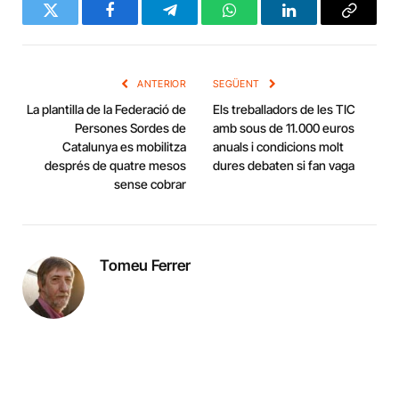
Twitter
Facebook
Telegram
WhatsApp
LinkedIn
Copy
Link
ANTERIOR
SEGÜENT
La plantilla de la Federació de
Els treballadors de les TIC
Persones Sordes de
amb sous de 11.000 euros
Catalunya es mobilitza
anuals i condicions molt
després de quatre mesos
dures debaten si fan vaga
sense cobrar
Tomeu Ferrer