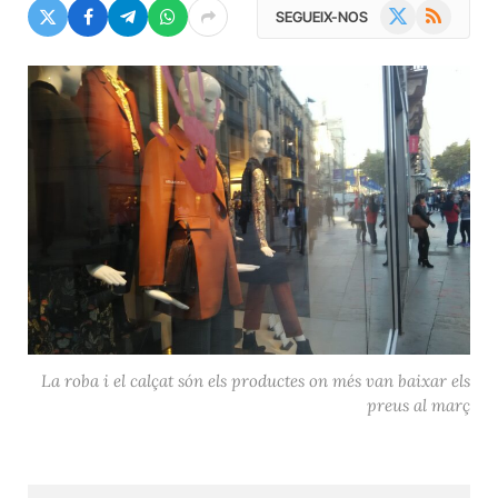
X
RSS
SEGUEIX-NOS
(Twitter)
La roba i el calçat són els productes on més van baixar els
preus al març