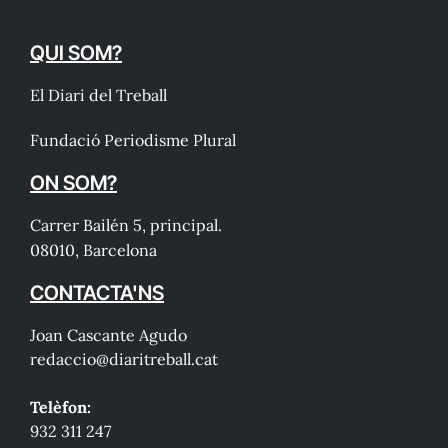
QUI SOM?
El Diari del Treball
Fundació Periodisme Plural
ON SOM?
Carrer Bailén 5, principal.
08010, Barcelona
CONTACTA'NS
Joan Cascante Agudo
redaccio@diaritreball.cat
Telèfon:
932 311 247