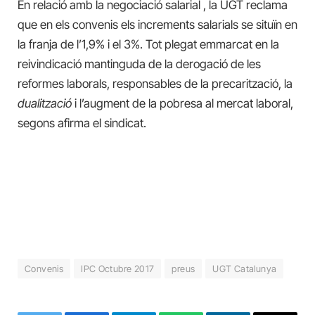
En relació amb la negociació salarial , la UGT reclama
que en els convenis els increments salarials se situïn en
la franja de l’1,9% i el 3%. Tot plegat emmarcat en la
reivindicació mantinguda de
la
derogació de les
reformes laborals, responsables de la precarització, la
dualització
i l’augment de la pobresa al mercat laboral,
segons afirma el sindicat
.
Convenis
IPC Octubre 2017
preus
UGT Catalunya