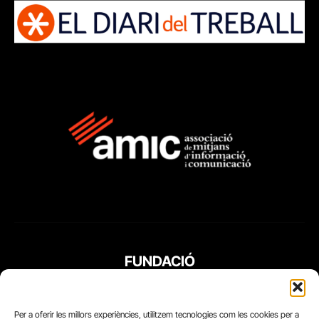
FUNDACIÓ
PERIODISME
PLURAL
Per a oferir les millors experiències, utilitzem tecnologies com les cookies per a