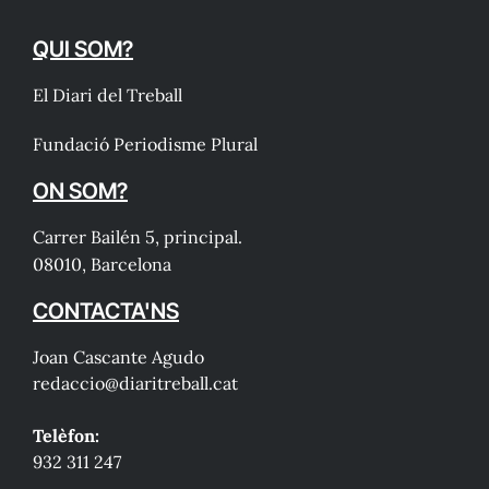
QUI SOM?
El Diari del Treball
Fundació Periodisme Plural
ON SOM?
Carrer Bailén 5, principal.
08010, Barcelona
CONTACTA'NS
Joan Cascante Agudo
redaccio@diaritreball.cat
Telèfon:
932 311 247