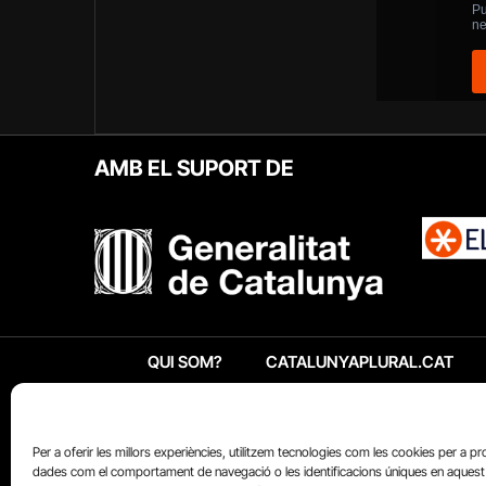
AMB EL SUPORT DE
QUI SOM?
CATALUNYAPLURAL.CAT
Per a oferir les millors experiències, utilitzem tecnologies com les cookies per a p
dades com el comportament de navegació o les identificacions úniques en aquest 