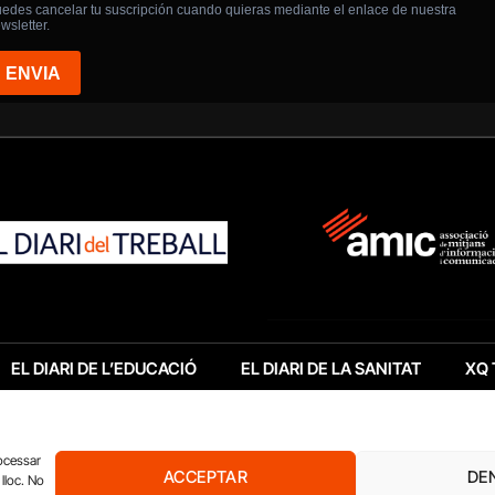
EL DIARI DE L’EDUCACIÓ
EL DIARI DE LA SANITAT
XQ 
rocessar
ACCEPTAR
DE
lloc. No