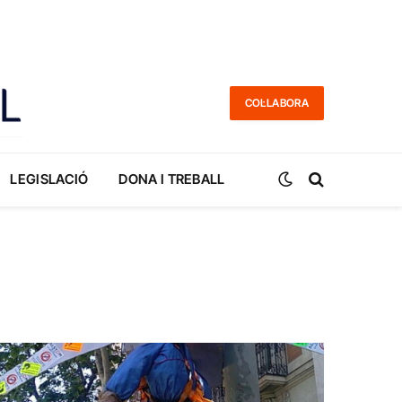
COL·LABORA
LEGISLACIÓ
DONA I TREBALL