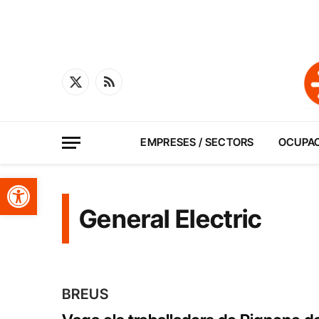
X
RSS
(Twitter)
EMPRESES / SECTORS
OCUPA
Obre la barra d'eines
General Electric
BREUS