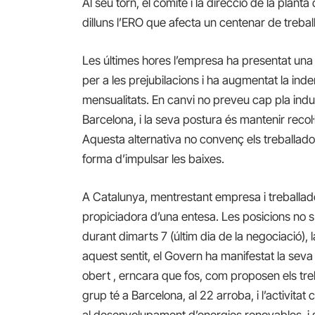
Al seu torn, el comitè i la direcció de la pla
dilluns l’ERO que afecta un centenar de treball
Les últimes hores l’empresa ha presentat una
per a les prejubilacions i ha augmentat la in
mensualitats. En canvi no preveu cap pla indus
Barcelona, i la seva postura és mantenir recol·l
Aquesta alternativa no convenç els treballad
forma d’impulsar les baixes.
A Catalunya, mentrestant empresa i treballad
propiciadora d’una entesa. Les posicions no s
durant dimarts 7 (últim dia de la negociació),
aquest sentit, el Govern ha manifestat la seva
obert , erncara que fos, com proposen els treba
grup té a Barcelona, al 22 arroba, i l’activitat