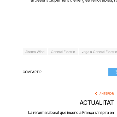
al desenvolupament d’energies renovables, i s
Alstom Wind
General Electric
vaga a General Electri
COMPARTIR
ANTERIOR
ACTUALITAT
La reforma laboral que incendia França s’inspira en