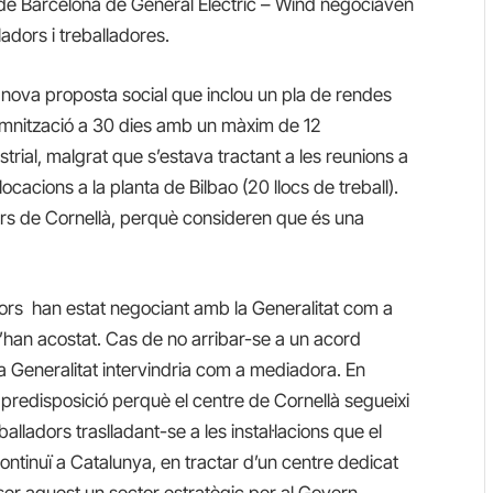
nta de Barcelona de General Electric – Wind negociaven
adors i treballadores.
 nova proposta social que inclou un pla de rendes
demnització a 30 dies amb un màxim de 12
trial, malgrat que s’estava tractant a les reunions a
ocacions a la planta de Bilbao (20 llocs de treball).
ors de Cornellà, perquè consideren que és una
ors han estat negociant amb la Generalitat com a
’han acostat. Cas de no arribar-se a un acord
 la Generalitat intervindria com a mediadora. En
 predisposició perquè el centre de Cornellà segueixi
lladors traslladant-se a les instal·lacions que el
 continuï a Catalunya, en tractar d’un centre dedicat