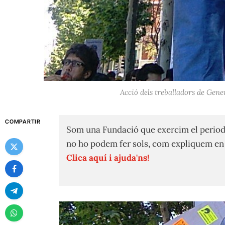
Acció dels treballadors de Gene
COMPARTIR
Som una Fundació que exercim el period
no ho podem fer sols, com expliquem e
Clica aquí i ajuda'ns!