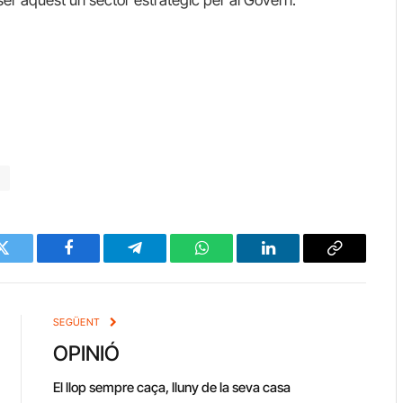
er aquest un sector estratègic per al Govern.
c
Twitter
Facebook
Telegram
WhatsApp
LinkedIn
Copy
Link
SEGÜENT
OPINIÓ
El llop sempre caça, lluny de la seva casa