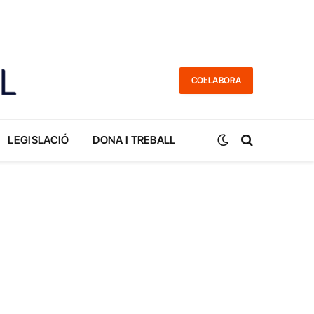
COL·LABORA
LEGISLACIÓ
DONA I TREBALL