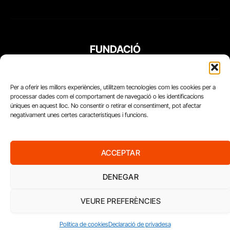
FUNDACIÓ
PERIODISME
PLURAL
Per a oferir les millors experiències, utilitzem tecnologies com les cookies per a
processar dades com el comportament de navegació o les identificacions
úniques en aquest lloc. No consentir o retirar el consentiment, pot afectar
negativament unes certes característiques i funcions.
ACCEPTAR
DENEGAR
VEURE PREFERÈNCIES
Diari del Treball, 2026
Política de cookies
Declaració de privadesa