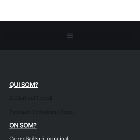
QUI SOM?
El Diari del Treball
Fundació Periodisme Plural
ON SOM?
Carrer Bailén 5, principal.