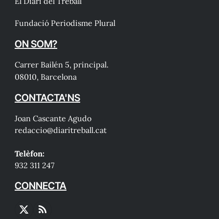
El Diari del Treball
Fundació Periodisme Plural
ON SOM?
Carrer Bailén 5, principal.
08010, Barcelona
CONTACTA'NS
Joan Cascante Agudo
redaccio@diaritreball.cat
Telèfon:
932 311 247
CONNECTA
X
RSS