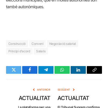
també autonòmiques.
Construcció
Conveni
Negociació salarial
Principi d'acord
Salaris
Twitter
Facebook
Telegram
WhatsApp
LinkedIn
Copy
Link
ANTERIOR
SEGÜENT
ACTUALITAT
ACTUALITAT
La plataforma per una
El Tribunal Suprem confirma