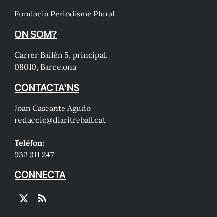
Fundació Periodisme Plural
ON SOM?
Carrer Bailén 5, principal.
08010, Barcelona
CONTACTA'NS
Joan Cascante Agudo
redaccio@diaritreball.cat
Telèfon:
932 311 247
CONNECTA
X
RSS
(Twitter)