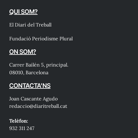
QUI SOM?
El Diari del Treball
Fundació Periodisme Plural
ON SOM?
Carrer Bailén 5, principal.
08010, Barcelona
CONTACTA'NS
Joan Cascante Agudo
redaccio@diaritreball.cat
Telèfon:
932 311 247