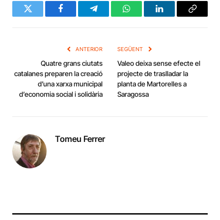
Twitter
Facebook
Telegram
WhatsApp
LinkedIn
Copy
Link
ANTERIOR
SEGÜENT
Quatre grans ciutats
Valeo deixa sense efecte el
catalanes preparen la creació
projecte de traslladar la
d’una xarxa municipal
planta de Martorelles a
d’economia social i solidària
Saragossa
Tomeu Ferrer