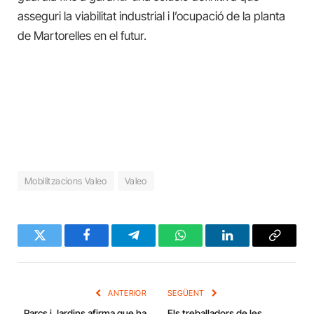
asseguri la viabilitat industrial i l’ocupació de la planta
de Martorelles en el futur.
Mobilitzacions Valeo
Valeo
Twitter
Facebook
Telegram
WhatsApp
LinkedIn
Copy
Link
ANTERIOR
SEGÜENT
Parcs i Jardins afirma que ha
Els treballadors de les