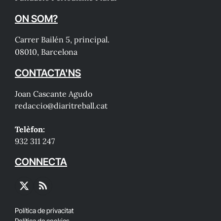
ON SOM?
Carrer Bailén 5, principal.
08010, Barcelona
CONTACTA'NS
Joan Cascante Agudo
redaccio@diaritreball.cat
Telèfon:
932 311 247
CONNECTA
X
RSS
(Twitter)
Política de privacitat
Política de cookies