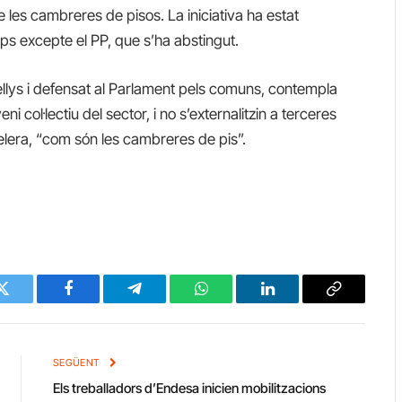
e les cambreres de pisos. La iniciativa ha estat
ps excepte el PP, que s’ha abstingut.
Kellys i defensat al Parlament pels comuns, contempla
i col·lectiu del sector, i no s’externalitzin a terceres
telera, “com són les cambreres de pis”.
Twitter
Facebook
Telegram
WhatsApp
LinkedIn
Copy
Link
SEGÜENT
Els treballadors d’Endesa inicien mobilitzacions