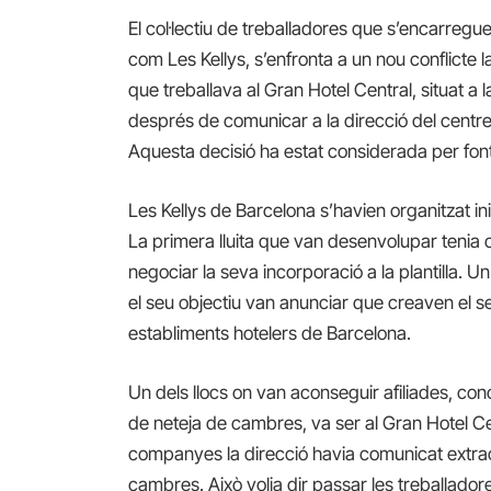
El col·lectiu de treballadores que s’encarregu
com Les Kellys, s’enfronta a un nou conflicte l
que treballava al Gran Hotel Central, situat a
després de comunicar a la direcció del centre
Aquesta decisió ha estat considerada per fonts
Les Kellys de Barcelona s’havien organitzat in
La primera lluita que van desenvolupar tenia
negociar la seva incorporació a la plantilla. 
el seu objectiu van anunciar que creaven el se
establiments hotelers de Barcelona.
Un dels llocs on van aconseguir afiliades, co
de neteja de cambres, va ser al Gran Hotel C
companyes la direcció havia comunicat extraof
cambres. Això volia dir passar les treballado