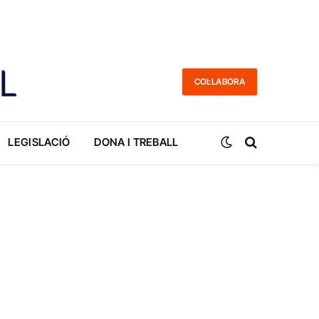
COL·LABORA
LEGISLACIÓ
DONA I TREBALL