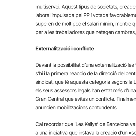
multiservei. Aquest tipus de societats, creades
laboral impulsada pel PP i votada favorablemen
superen de molt poc el salari mínim, mentre que
per a les treballadores que netegen cambres,
Externalització i conflicte
Davant la possibilitat d’una externalització les
s’hi i la primera reacció de la direcció del ce
sindicat, que té aquesta categoria segons la Ll
els seus assessors legals han estat més d’una
Gran Central que evités un conflicte. Finalment
anuncien mobilitzacions contundents.
Cal recordar que ‘Les Kellys’ de Barcelona v
a una iniciativa que instava la creació d’un «se