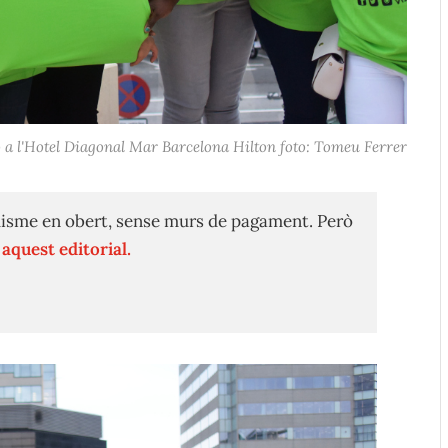
ió a l'Hotel Diagonal Mar Barcelona Hilton foto: Tomeu Ferrer
isme en obert, sense murs de pagament. Però
n
aquest editorial.