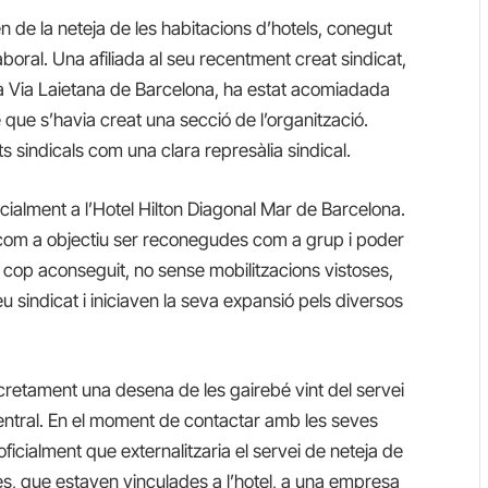
en de la neteja de les habitacions d’hotels, conegut
aboral. Una afiliada al seu recentment creat sindicat,
 la Via Laietana de Barcelona, ha estat acomiadada
 que s’havia creat una secció de l’organització.
 sindicals com una clara represàlia sindical.
icialment a l’Hotel Hilton Diagonal Mar de Barcelona.
 com a objectiu ser reconegudes com a grup i poder
Un cop aconseguit, no sense mobilitzacions vistoses,
u sindicat i iniciaven la seva expansió pels diversos
ncretament una desena de les gairebé vint del servei
entral. En el moment de contactar amb les seves
icialment que externalitzaria el servei de neteja de
res, que estaven vinculades a l’hotel, a una empresa