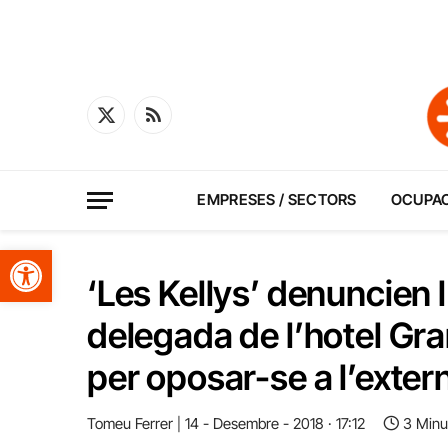
X
RSS
(Twitter)
EMPRESES / SECTORS
OCUPA
Obre la barra d'eines
‘Les Kellys’ denuncien
delegada de l’hotel Gr
per oposar-se a l’extern
Tomeu Ferrer
14 - Desembre - 2018 · 17:12
3 Minu