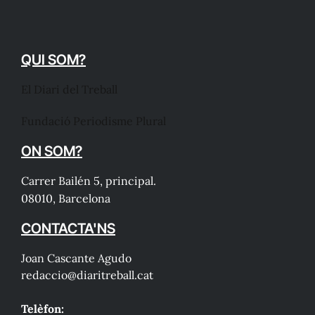
QUI SOM?
El Diari del Treball
Fundació Periodisme Plural
ON SOM?
Carrer Bailén 5, principal.
08010, Barcelona
CONTACTA'NS
Joan Cascante Agudo
redaccio@diaritreball.cat
Telèfon: