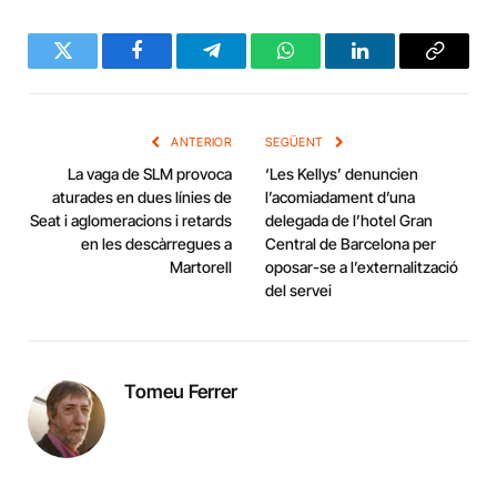
Twitter
Facebook
Telegram
WhatsApp
LinkedIn
Copy
Link
ANTERIOR
SEGÜENT
La vaga de SLM provoca
‘Les Kellys’ denuncien
aturades en dues línies de
l’acomiadament d’una
Seat i aglomeracions i retards
delegada de l’hotel Gran
en les descàrregues a
Central de Barcelona per
Martorell
oposar-se a l’externalització
del servei
Tomeu Ferrer