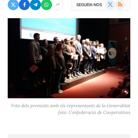
X
RSS
SEGUEIX-NOS
(Twitter)
Foto dels premiats amb els representants de la Generalitat
foto: Confederació de Cooperatives