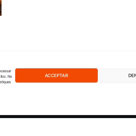
rocessar
ACCEPTAR
DE
lloc. No
ístiques
IÓ
ECONOMIA SOCIAL
PANORAMA
FORMACIÓ
 SOM?
CONTACTA'NS