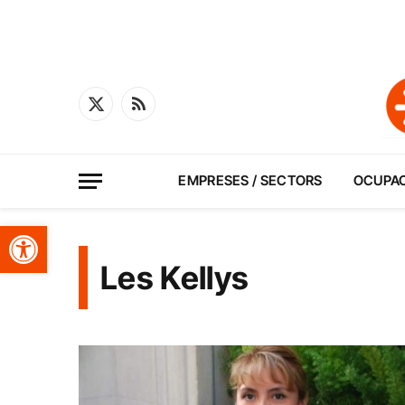
X
RSS
(Twitter)
EMPRESES / SECTORS
OCUPA
Obre la barra d'eines
Les Kellys