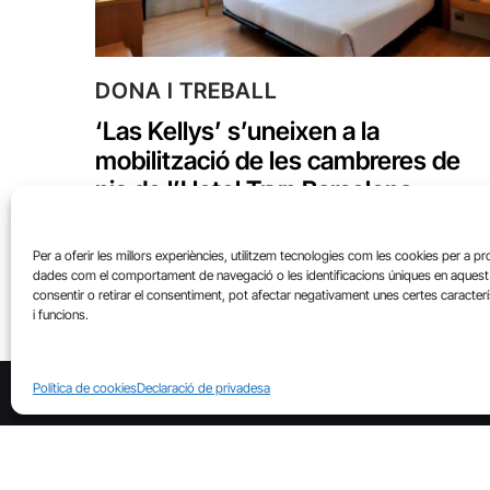
DONA I TREBALL
‘Las Kellys’ s’uneixen a la
mobilització de les cambreres de
pis de l’Hotel Tryp Barcelona
Aeropuerto
Tomeu Ferrer
Per a oferir les millors experiències, utilitzem tecnologies com les cookies per a p
dades com el comportament de navegació o les identificacions úniques en aquest 
consentir o retirar el consentiment, pot afectar negativament unes certes caracter
i funcions.
Política de cookies
Declaració de privadesa
EMPRESES / SECTORS
OCUPAC
QUI SOM?
ON