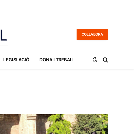
COL·LABORA
LEGISLACIÓ
DONA I TREBALL