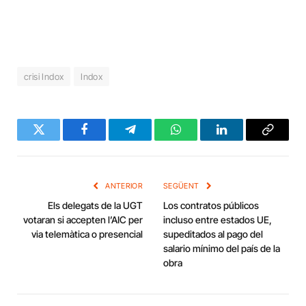
crisi Indox
Indox
Twitter
Facebook
Telegram
WhatsApp
LinkedIn
Copy
Link
ANTERIOR
SEGÜENT
Els delegats de la UGT
Los contratos públicos
votaran si accepten l’AIC per
incluso entre estados UE,
via telemàtica o presencial
supeditados al pago del
salario mínimo del país de la
obra