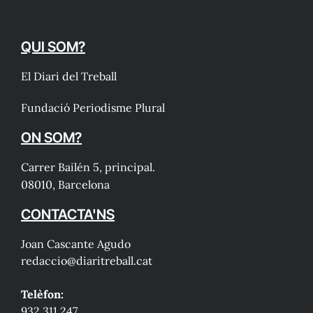
QUI SOM?
El Diari del Treball
Fundació Periodisme Plural
ON SOM?
Carrer Bailén 5, principal.
08010, Barcelona
CONTACTA'NS
Joan Cascante Agudo
redaccio@diaritreball.cat
Telèfon:
932 311 247