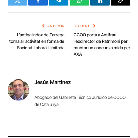
Twitter
Facebook
Telegram
WhatsApp
LinkedIn
Copy
Link
ANTERIOR
SEGÜENT
L’antiga Indox de Tàrrega
CCOO porta a Antifrau
torna a l’activitat en forma de
l’exdirector de Patrimoni per
Societat Laboral Limitada
muntar un concurs a mida per
AXA
Jesús Martinez
Abogado del Gabinete Técnico Jurídico de CCOO
de Catalunya