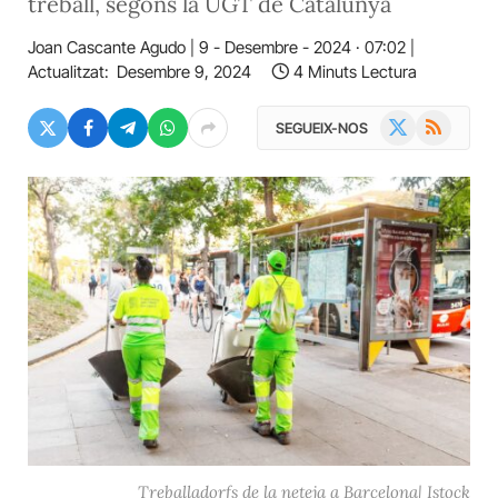
treball, segons la UGT de Catalunya
Joan Cascante Agudo
9 - Desembre - 2024 · 07:02
Actualitzat:
Desembre 9, 2024
4 Minuts Lectura
X
RSS
SEGUEIX-NOS
(Twitter)
Treballadorfs de la neteja a Barcelona| Istock