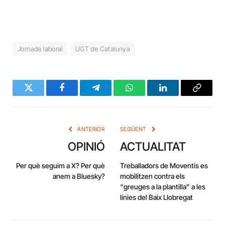
Jornada laboral
UGT de Catalunya
Twitter
Facebook
Telegram
WhatsApp
LinkedIn
Copy
Link
ANTERIOR
SEGÜENT
OPINIÓ
ACTUALITAT
Per què seguim a X? Per què
Treballadors de Moventis es
anem a Bluesky?
mobilitzen contra els
“greuges a la plantilla” a les
línies del Baix Llobregat