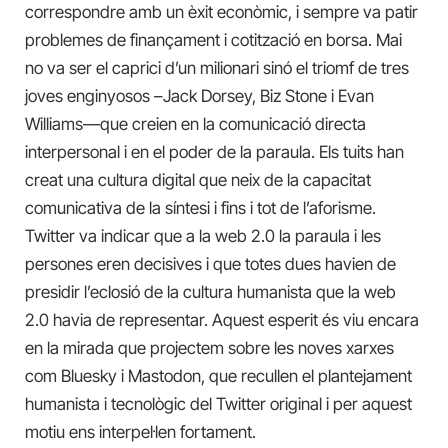
correspondre amb un èxit econòmic, i sempre va patir
problemes de finançament i cotització en borsa. Mai
no va ser el caprici d’un milionari sinó el triomf de tres
joves enginyosos –Jack Dorsey, Biz Stone i Evan
Williams—que creien en la comunicació directa
interpersonal i en el poder de la paraula. Els tuits han
creat una cultura digital que neix de la capacitat
comunicativa de la síntesi i fins i tot de l’aforisme.
Twitter va indicar que a la web 2.0 la paraula i les
persones eren decisives i que totes dues havien de
presidir l’eclosió de la cultura humanista que la web
2.0 havia de representar. Aquest esperit és viu encara
en la mirada que projectem sobre les noves xarxes
com Bluesky i Mastodon, que recullen el plantejament
humanista i tecnològic del Twitter original i per aquest
motiu ens interpel·len fortament.