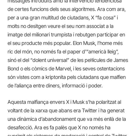
missatges introduïts amb la intervenció tendenciosa
de certes funcions dels seus algoritmes. Ara com ara,
per a una gran multitud de ciutadans, X “fa cosa” i
molts no desitgen veure el seu nom associat a la
imatge del milionari trumpista i rebutgen participar en
el seu producte més popular. Elon Musk, l’home més
ric del món, no només fa el paper d’“americà lleig”,
sinó el del “dolent universal” de les pel·lícules de James
Bond o els còmics de Marvel, i les seves ostentacions
són vistes com a kriptonita pels ciutadans que malfien
de l’aliança entre diners, informació i poder.
Aquesta malfiança envers X i Musk s’ha polaritzat al
voltant de la xarxa que abans era Twitter i ha generat
una dinàmica d’abandonament que va més enllà de la
desafecció. Ara es fa palès que X no només ha
suprimit els sistemes de moderació i control de Twitter