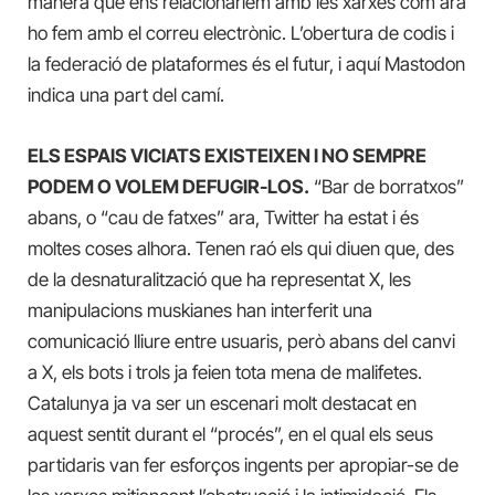
manera que ens relacionaríem amb les xarxes com ara
ho fem amb el correu electrònic. L’obertura de codis i
la federació de plataformes és el futur, i aquí Mastodon
indica una part del camí.
ELS ESPAIS VICIATS EXISTEIXEN I NO SEMPRE
PODEM O VOLEM DEFUGIR-LOS.
“Bar de borratxos”
abans, o “cau de fatxes” ara, Twitter ha estat i és
moltes coses alhora. Tenen raó els qui diuen que, des
de la desnaturalització que ha representat X, les
manipulacions muskianes han interferit una
comunicació lliure entre usuaris, però abans del canvi
a X, els bots i trols ja feien tota mena de malifetes.
Catalunya ja va ser un escenari molt destacat en
aquest sentit durant el “procés”, en el qual els seus
partidaris van fer esforços ingents per apropiar-se de