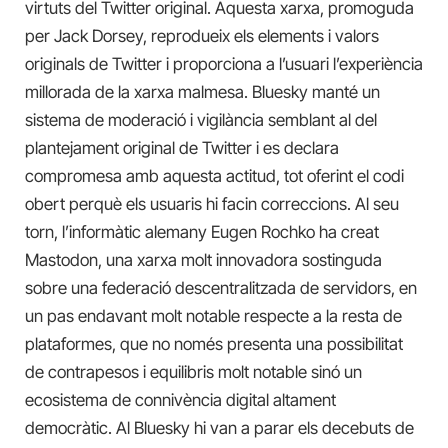
virtuts del Twitter original. Aquesta xarxa, promoguda
per Jack Dorsey, reprodueix els elements i valors
originals de Twitter i proporciona a l’usuari l’experiència
millorada de la xarxa malmesa. Bluesky manté un
sistema de moderació i vigilància semblant al del
plantejament original de Twitter i es declara
compromesa amb aquesta actitud, tot oferint el codi
obert perquè els usuaris hi facin correccions. Al seu
torn, l’informàtic alemany Eugen Rochko ha creat
Mastodon, una xarxa molt innovadora sostinguda
sobre una federació descentralitzada de servidors, en
un pas endavant molt notable respecte a la resta de
plataformes, que no només presenta una possibilitat
de contrapesos i equilibris molt notable sinó un
ecosistema de connivència digital altament
democràtic. Al Bluesky hi van a parar els decebuts de