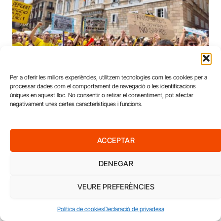
Per a oferir les millors experiències, utilitzem tecnologies com les cookies per a
El ‘no’ del 65% dels docents obre una
processar dades com el comportament de navegació o les identificacions
fractura sindical: USTEC aposta per la vaga i
úniques en aquest lloc. No consentir o retirar el consentiment, pot afectar
Professors de Secundària avala l’acord
negativament unes certes característiques i funcions.
Ana Basanta
ACCEPTAR
DENEGAR
DEIXA UNA RESPOSTA
VEURE PREFERÈNCIES
Política de cookies
Declaració de privadesa