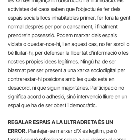
les xarxes mitjançant l’obstrucció i la intimidació. Els
activistes del caos saben que l’objectiu és fer dels
espais socials llocs inhabitables primer, fer fora la gent
normal després per por o cansament, i finalment
prendre’n possessió. Podem marxar dels espais
viciats o quedar-nos-hi, i en aquest cas, no fer soroll o
bé lluitar-hi, per defensar la llibertat d’informació o les
nostres pròpies idees legítimes. Ningú ha de ser
blasmat per ser present a una xarxa sociodigital per
contrarestar-hi posicions amb les quals està en
desacord, ni que siguin majoritàries. Participació no
significa acord o adhesió, sinó intervenció lliure en un
espai que ha de ser obert i democràtic.
REGALAR ESPAIS A LA ULTRADRETA ÉS UN
ERROR.
Plantejar-se marxar d’X és legítim, però
també convé reflexionar sobre a qui deixem el camp