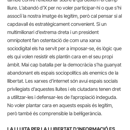
lliure. L’abandó d’X per no voler participar-hi o que s’hi
associï la nostra imatge és legítim, però cal pensar si al
capdavall és estratègicament convenient. Si un
multimilionari d’extrema dreta i un president
omnipotent fan ostentació de com una xarxa
sociodigital els ha servit per a imposar-se, és lògic que
els qui volen resistir els plantin cara en el seu propi
àmbit. Mai cap batalla per la democràcia s’ha guanyat
abandonant els espais sociopolítics als enemics de la
llibertat. Les xarxes d’internet són avui espais socials
privilegiats d’aquestes lluites i els ciutadans tenen dret
a utilitzar-les i defensar-les de l’apropiació indeguda.
No voler plantar cara en aquests espais és legítim,
però també és comprensible la bel·ligerància.
LA LLUITA PER LA LLIBERTAT D’INFORMACIÓ ES