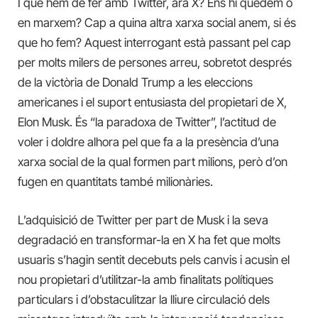
I què hem de fer amb Twitter, ara X? Ens hi quedem o
en marxem? Cap a quina altra xarxa social anem, si és
que ho fem? Aquest interrogant està passant pel cap
per molts milers de persones arreu, sobretot després
de la victòria de Donald Trump a les eleccions
americanes i el suport entusiasta del propietari de X,
Elon Musk. És “la paradoxa de Twitter”, l’actitud de
voler i doldre alhora pel que fa a la presència d’una
xarxa social de la qual formen part milions, però d’on
fugen en quantitats també milionàries.
L’adquisició de Twitter per part de Musk i la seva
degradació en transformar-la en X ha fet que molts
usuaris s’hagin sentit decebuts pels canvis i acusin el
nou propietari d’utilitzar-la amb finalitats polítiques
particulars i d’obstaculitzar la lliure circulació dels