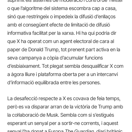
o que l’algoritme del sistema escombra cap a casa,
sinó que restringeix o impedeix la difusió d’enllaços
amb el consegüent efecte de limitació de difusió
informativa facilitat per la xarxa. Hi ha qui podria dir
que X ha operat com un agent electoral de cara al
paper de Donald Trump, tot prenent part activa en la
seva campanya a còpia d’acumular funcions
d’esbiaixament. Tot plegat sembla desqualificar X com
a àgora lliure i plataforma oberta per a un intercanvi
d’informació equilibrada entre les persones.
La desafecció respecte a X es covava de feia temps,
però es va disparar arran de la victòria de Trump amb
la col·laboració de Musk. Sembla com si s’estigués
esperant un senyal per a sortir-ne corrents, i aquest
senyal l’ha donat a Europa
The Guardian
, diari britànic