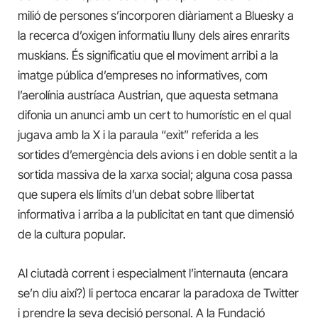
milió de persones s’incorporen diàriament a Bluesky a
la recerca d’oxigen informatiu lluny dels aires enrarits
muskians. És significatiu que el moviment arribi a la
imatge pública d’empreses no informatives, com
l’aerolínia austríaca Austrian, que aquesta setmana
difonia un anunci amb un cert to humorístic en el qual
jugava amb la X i la paraula “exit” referida a les
sortides d’emergència dels avions i en doble sentit a la
sortida massiva de la xarxa social; alguna cosa passa
que supera els límits d’un debat sobre llibertat
informativa i arriba a la publicitat en tant que dimensió
de la cultura popular.
Al ciutadà corrent i especialment l’internauta (encara
se’n diu així?) li pertoca encarar la paradoxa de Twitter
i prendre la seva decisió personal. A la Fundació