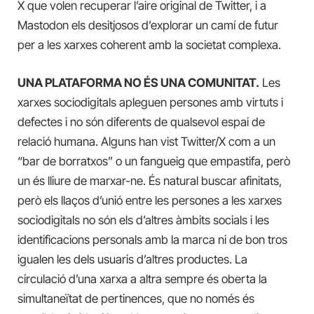
X que volen recuperar l’aire original de Twitter, i a
Mastodon els desitjosos d’explorar un camí de futur
per a les xarxes coherent amb la societat complexa.
UNA PLATAFORMA NO ÉS UNA COMUNITAT.
Les
xarxes sociodigitals apleguen persones amb virtuts i
defectes i no són diferents de qualsevol espai de
relació humana. Alguns han vist Twitter/X com a un
“bar de borratxos” o un fangueig que empastifa, però
un és lliure de marxar-ne. És natural buscar afinitats,
però els llaços d’unió entre les persones a les xarxes
sociodigitals no són els d’altres àmbits socials i les
identificacions personals amb la marca ni de bon tros
igualen les dels usuaris d’altres productes. La
circulació d’una xarxa a altra sempre és oberta la
simultaneïtat de pertinences, que no només és