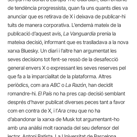
de tendència progressista, quan fa uns quants dies va
anunciar que es retirava de X i deixava de publicar-hi
tuits de manera corporativa. L’endemà mateix de la
publicació d’aquest avís,
La Vanguardia
prenia la
mateixa decisió, informant que es traslladava a la nova
xarxa Bluesky. Un diari i l’altre han argumentat les
seves decisions tot fent-se ressò de la desafecció
general envers X o expressant les seves reserves pel
que fa a la imparcialitat de la plataforma. Altres
periòdics, com ara
ABC
o
La Razón
, han decidit
romandre-hi.
El País
no ha pres cap decisió semblant
després d’haver publicat diverses peces tant a favor
com en contra de X, i l’
Ara
creu que no ha
d’abandonar la xarxa de Musk tot argumentant-ho
amb una anàlisi molt raonada del seu defensor del
lector, Antoni Batista. La Universitat de Barcelona