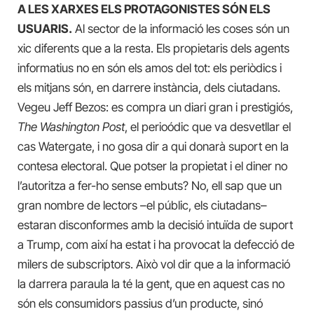
A LES XARXES ELS PROTAGONISTES SÓN ELS
USUARIS.
Al sector de la informació les coses són un
xic diferents que a la resta. Els propietaris dels agents
informatius no en són els amos del tot: els periòdics i
els mitjans són, en darrere instància, dels ciutadans.
Vegeu Jeff Bezos: es compra un diari gran i prestigiós,
The Washington Post
, el perioódic que va desvetllar el
cas Watergate, i no gosa dir a qui donarà suport en la
contesa electoral. Que potser la propietat i el diner no
l’autoritza a fer-ho sense embuts? No, ell sap que un
gran nombre de lectors –el públic, els ciutadans–
estaran disconformes amb la decisió intuïda de suport
a Trump, com així ha estat i ha provocat la defecció de
milers de subscriptors. Això vol dir que a la informació
la darrera paraula la té la gent, que en aquest cas no
són els consumidors passius d’un producte, sinó