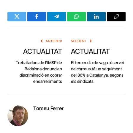
Twitter
Facebook
Telegram
WhatsApp
LinkedIn
Copy
Link
ANTERIOR
SEGÜENT
ACTUALITAT
ACTUALITAT
Treballadors de l’IMSP de
El tercer dia de vaga al servei
Badalona denuncien
de correus té un seguiment
discriminació en cobrar
del 86% a Catalunya, segons
endarreriments
els sindicats
Tomeu Ferrer