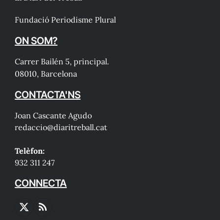
Fundació Periodisme Plural
ON SOM?
Carrer Bailén 5, principal.
08010, Barcelona
CONTACTA'NS
Joan Cascante Agudo
redaccio@diaritreball.cat
Telèfon:
932 311 247
CONNECTA
X
RSS