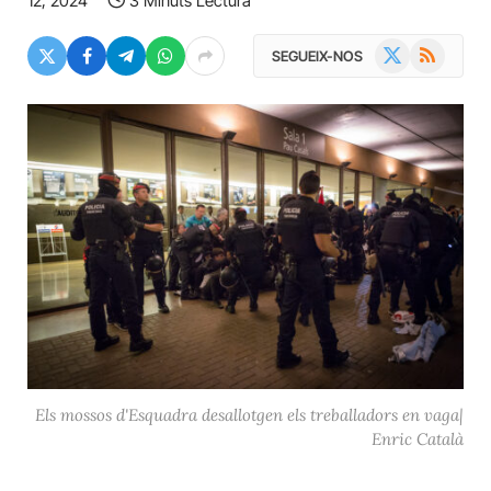
12, 2024
3 Minuts Lectura
X
RSS
SEGUEIX-NOS
(Twitter)
Els mossos d'Esquadra desallotgen els treballadors en vaga|
Enric Català