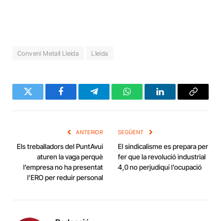
Conveni Metall Lleida
Lleida
Twitter
Facebook
Telegram
WhatsApp
LinkedIn
Copy
Link
ANTERIOR
SEGÜENT
Els treballadors del PuntAvui
El sindicalisme es prepara per
aturen la vaga perquè
fer que la revolució industrial
l’empresa no ha presentat
4,0 no perjudiqui l’ocupació
l’ERO per reduir personal