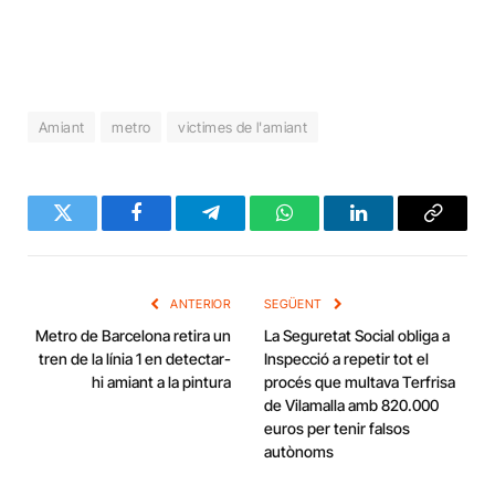
Amiant
metro
victimes de l'amiant
Twitter
Facebook
Telegram
WhatsApp
LinkedIn
Copy
Link
ANTERIOR
SEGÜENT
Metro de Barcelona retira un
La Seguretat Social obliga a
tren de la línia 1 en detectar-
Inspecció a repetir tot el
hi amiant a la pintura
procés que multava Terfrisa
de Vilamalla amb 820.000
euros per tenir falsos
autònoms