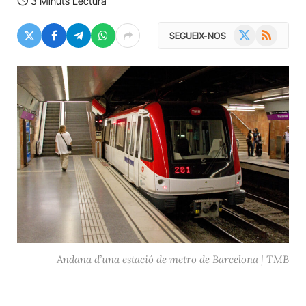
3 Minuts Lectura
X
RSS
SEGUEIX-NOS
(Twitter)
Andana d’una estació de metro de Barcelona | TMB