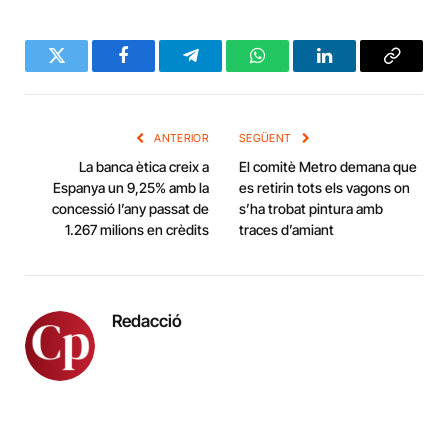
Twitter
Facebook
Telegram
WhatsApp
LinkedIn
Copy
Link
ANTERIOR
SEGÜENT
La banca ètica creix a
El comitè Metro demana que
Espanya un 9,25% amb la
es retirin tots els vagons on
concessió l’any passat de
s’ha trobat pintura amb
1.267 milions en crèdits
traces d’amiant
Redacció