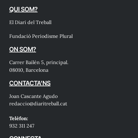
QUI SOM?
El Diari del Treball
Fundació Periodisme Plural
ON SOM?
Carrer Bailén 5, principal.
08010, Barcelona
CONTACTA'NS
Joan Cascante Agudo
redaccio@diaritreball.cat
Telèfon:
932 311 247