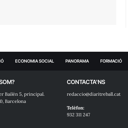
IÓ
ECONOMIA SOCIAL
PANORAMA
FORMACIÓ
 SOM?
CONTACTA'NS
r Bailén 5, principal.
redaccio@diaritreball.cat
0, Barcelona
Telèfon:
932 311 247