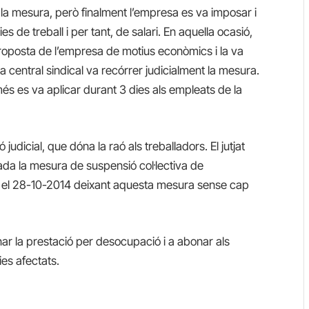
r la mesura, però finalment l’empresa es va imposar i
s de treball i per tant, de salari. En aquella ocasió,
 proposta de l’empresa de motius econòmics i la va
a central sindical va recórrer judicialment la mesura.
és es va aplicar durant 3 dies als empleats de la
judicial, que dóna la raó als treballadors. El jutjat
cada la mesura de suspensió col·lectiva de
 el 28-10-2014 deixant aquesta mesura sense cap
nar la prestació per desocupació i a abonar als
ies afectats.