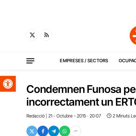
X
RSS
(Twitter)
EMPRESES / SECTORS
OCUPA
Obre la barra d'eines
Condemnen Funosa per 
incorrectament un ERTO 
Redacció
21 - Octubre - 2015 · 20:07
2 Minuts Le