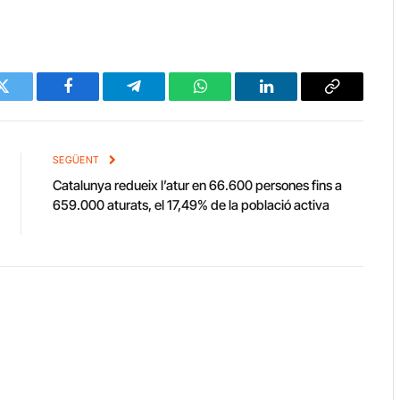
Twitter
Facebook
Telegram
WhatsApp
LinkedIn
Copy
Link
SEGÜENT
Catalunya redueix l’atur en 66.600 persones fins a
659.000 aturats, el 17,49% de la població activa