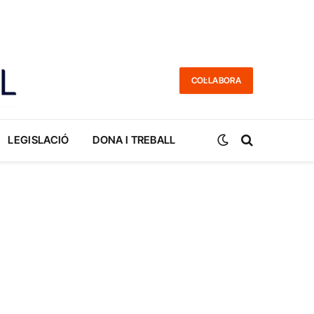
COL·LABORA
LEGISLACIÓ
DONA I TREBALL