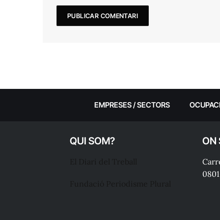
EMPRESES / SECTORS
OCUPAC
QUI SOM?
ON
El Diari del Treball
Carre
0801
Fundació Periodisme Plural