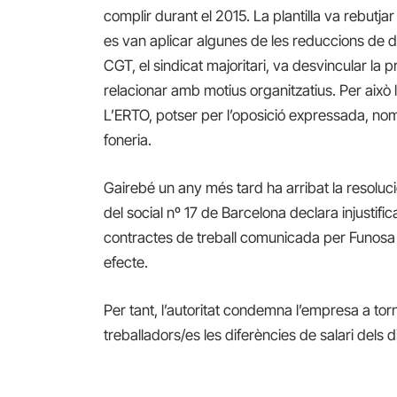
complir durant el 2015. La plantilla va rebutja
es van aplicar algunes de les reduccions de die
CGT, el sindicat majoritari, va desvincular la
relacionar amb motius organitzatius. Per això l
L’ERTO, potser per l’oposició expressada, nom
foneria.
Gairebé un any més tard ha arribat la resolució 
del social nº 17 de Barcelona declara injustifi
contractes de treball comunicada per Funosa
efecte.
Per tant, l’autoritat condemna l’empresa a tor
treballadors/es les diferències de salari dels d