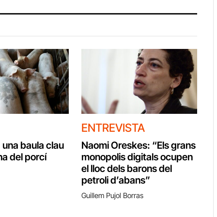
ENTREVISTA
 una baula clau
Naomi Oreskes: “Els grans
a del porcí
monopolis digitals ocupen
el lloc dels barons del
petroli d’abans”
Guillem Pujol Borras