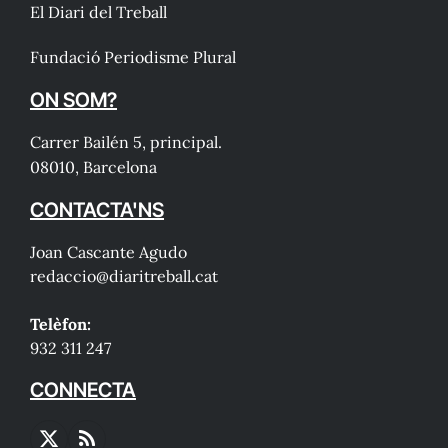
El Diari del Treball
Fundació Periodisme Plural
ON SOM?
Carrer Bailén 5, principal.
08010, Barcelona
CONTACTA'NS
Joan Cascante Agudo
redaccio@diaritreball.cat
Telèfon:
932 311 247
CONNECTA
X
RSS