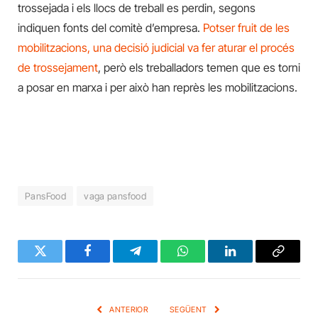
trossejada i els llocs de treball es perdin, segons
indiquen fonts del comitè d’empresa.
Potser fruit de les
mobilitzacions, una decisió judicial va fer aturar el procés
de trossejament
, però els treballadors temen que es torni
a posar en marxa i per això han reprès les mobilitzacions.
PansFood
vaga pansfood
Twitter
Facebook
Telegram
WhatsApp
LinkedIn
Copy
Link
ANTERIOR
SEGÜENT