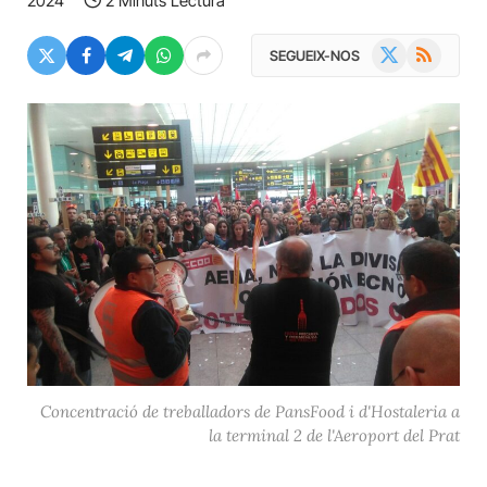
2024
2 Minuts Lectura
X
RSS
SEGUEIX-NOS
(Twitter)
Concentració de treballadors de PansFood i d'Hostaleria a
la terminal 2 de l'Aeroport del Prat