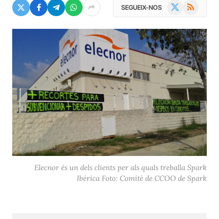
X
RSS
SEGUEIX-NOS
(Twitter)
Elecnor és un dels clients per als quals treballa Spark
Ibérica Foto: Comitè de CCOO de Spark