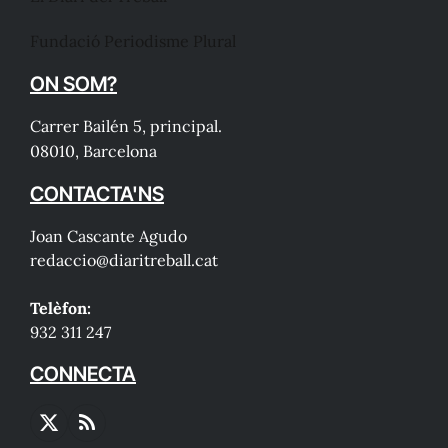
Fundació Periodisme Plural
ON SOM?
Carrer Bailén 5, principal.
08010, Barcelona
CONTACTA'NS
Joan Cascante Agudo
redaccio@diaritreball.cat
Telèfon:
932 311 247
CONNECTA
X
RSS