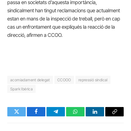
passa en societats d’aquesta importància,
sindicalment han tingut reclamacions que actualment
estan en mans de la inspecció de treball, però en cap
cas un enfrontament que expliqués la reacció de la
direcció, afirmen a CCOO.
acomiadament delegat
CCOOO
repressió sindical
Spark Ibérica
Twitter
Facebook
Telegram
WhatsApp
LinkedIn
Copy
Link