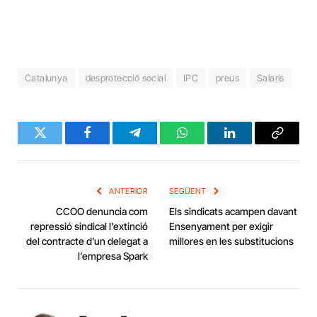
Catalunya
desprotecció social
IPC
preus
Salaris
Twitter
Facebook
Telegram
WhatsApp
LinkedIn
Copy
Link
ANTERIOR
SEGÜENT
CCOO denuncia com
Els sindicats acampen davant
repressió sindical l’extinció
Ensenyament per exigir
del contracte d’un delegat a
millores en les substitucions
l’empresa Spark