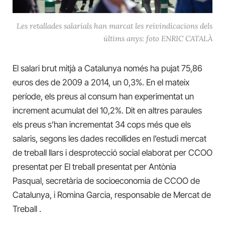
Les retallades salarials han marcat les reivindicacions dels
últims anys: foto ENRIC CATALÀ
El salari brut mitjà a Catalunya només ha pujat 75,86
euros des de 2009 a 2014, un 0,3%. En el mateix
període, els preus al consum han experimentat un
increment acumulat del 10,2%. Dit en altres paraules
els preus s’han incrementat 34 cops més que els
salaris, segons les dades recollides en l’estudi mercat
de treball llars i desprotecció social elaborat per CCOO
presentat per El treball presentat per
Antònia
Pasqual,
secretària de socioeconomia
de CCOO de
Catalunya, i Romina Garcia, responsable de Mercat de
Treball
.