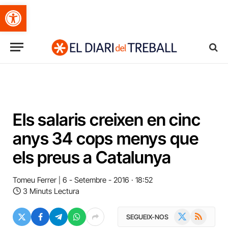
Obre la barra d'eines
Els salaris creixen en cinc
anys 34 cops menys que
els preus a Catalunya
Tomeu Ferrer
6 - Setembre - 2016 · 18:52
3 Minuts Lectura
X
RSS
SEGUEIX-NOS
(Twitter)