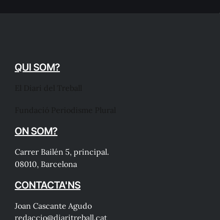
QUI SOM?
El Diari del Treball
Fundació Periodisme Plural
ON SOM?
Carrer Bailén 5, principal.
08010, Barcelona
CONTACTA'NS
Joan Cascante Agudo
redaccio@diaritreball.cat