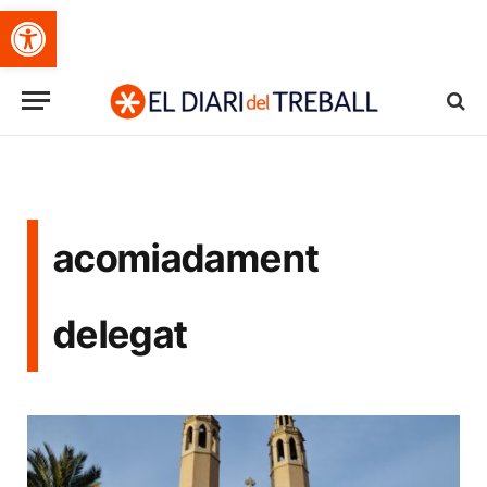
Obre la barra d'eines
acomiadament
delegat